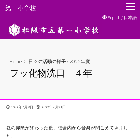
第一小学校
コ
English
/
日本語
ン
テ
ン
ツ
へ
Home
>
日々の活動の様子
/
2022年度
ス
フッ化物洗口 ４年
キ
ッ
プ
公
最
2022年7月8日
2022年7月31日
開
終
日
更
新
昼の掃除が終わった後、校舎内から音楽が聞こえてきまし
日
た。