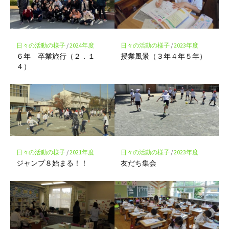
ク
に
保
存
日々の活動の様子
/
2024年度
日々の活動の様子
/
2023年度
６年 卒業旅行（２．１
授業風景（３年４年５年）
４）
日々の活動の様子
/
2021年度
日々の活動の様子
/
2023年度
ジャンプ８始まる！！
友だち集会