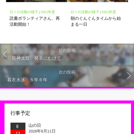
日々の活動の様子
/
2021年度
日々の活動の様子
/
2021年度
読書ボランティアさん、再
朝のぐんぐんタイムから始
活動開始！
まる一日
前の投稿
龍神太鼓 発表にむけて
次の投稿
着衣水泳 ５年６年
行事予定
山の日
8
2026年8月11日
11