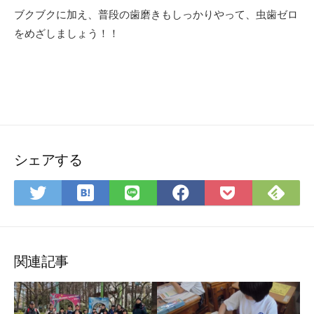
ブクブクに加え、普段の歯磨きもしっかりやって、虫歯ゼロ
をめざしましょう！！
シェアする
は
Fee
Twitter
LINE
Facebook
Pocket
て
で
で
で
で
に
な
購
シ
シ
シ
保
ブ
読
ェ
ェ
ェ
存
ッ
ア
ア
ア
関連記事
ク
マ
ー