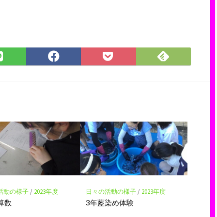
Feedly
LINE
Facebook
Pocket
で
で
で
に
購
シ
シ
保
読
ェ
ェ
存
ア
ア
活動の様子
/
2023年度
日々の活動の様子
/
2023年度
算数
3年藍染め体験