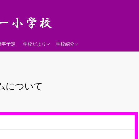
2026年度
学校経営方針
行事予定
学校だより
学校紹介
沿革
校歌
落羽松
ムについて
児童数
日課表