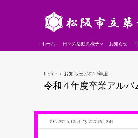
コ
ン
テ
ン
ツ
2026年度
へ
ホーム
日々の活動の様子
お知らせ
ス
2025年度
キ
2024年度
ッ
Home
>
お知らせ
/
2023年度
プ
令和４年度卒業アルバ
公
最
2023年5月25日
2023年5月25日
開
終
日
更