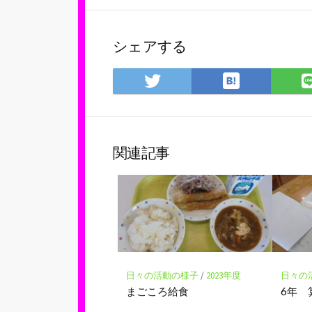
シェアする
は
Twitter
て
で
な
シ
ブ
ェ
ッ
ア
関連記事
ク
マ
ー
ク
に
保
存
日々の活動の様子
/
2023年度
日々の
まごころ給食
6年 