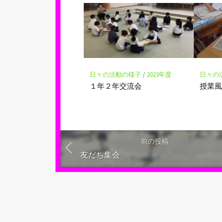
日々の活動の様子
/
2023年度
日々の
１年２年交流会
授業
前の投稿
友だち集会