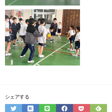
シェアする
は
Fee
Twitter
LINE
Facebook
Pocket