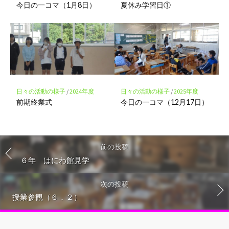
今日の一コマ（1月8日）
夏休み学習日①
日々の活動の様子
/
2024年度
日々の活動の様子
/
2025年度
前期終業式
今日の一コマ（12月17日）
前の投稿
６年 はにわ館見学
次の投稿
授業参観（６．２）