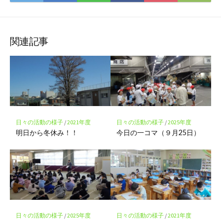
て
で
で
で
で
に
な
購
シ
シ
シ
保
ブ
読
ェ
ェ
ェ
存
ッ
ア
ア
ア
関連記事
ク
マ
ー
ク
に
保
存
日々の活動の様子
/
2021年度
日々の活動の様子
/
2025年度
明日から冬休み！！
今日の一コマ（９月25日）
日々の活動の様子
/
2025年度
日々の活動の様子
/
2021年度