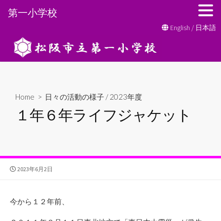
第一小学校
コ
English
/
日本語
ン
テ
ン
ツ
へ
Home
>
日々の活動の様子
/
2023年度
ス
１年６年ライフジャケット
キ
ッ
プ
公
2023年6月2日
開
日
今から１２年前、