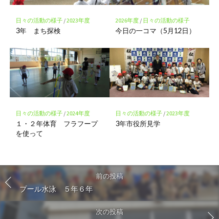
日々の活動の様子
/
2023年度
2026年度
/
日々の活動の様子
3年 まち探検
今日の一コマ（5月12日）
日々の活動の様子
/
2024年度
日々の活動の様子
/
2023年度
１・２年体育 フラフープ
3年市役所見学
を使って
前の投稿
プール水泳 ５年６年
次の投稿