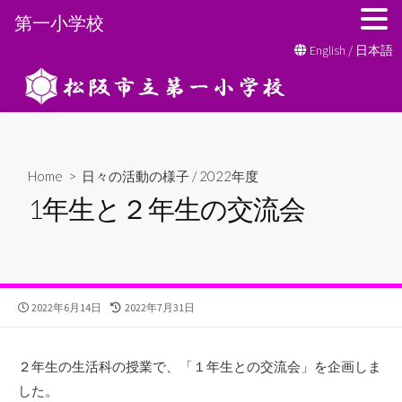
第一小学校
コ
English
/
日本語
ン
テ
ン
ツ
へ
Home
>
日々の活動の様子
/
2022年度
ス
1年生と２年生の交流会
キ
ッ
プ
公
最
2022年6月14日
2022年7月31日
開
終
日
更
新
２年生の生活科の授業で、「１年生との交流会」を企画しま
日
した。