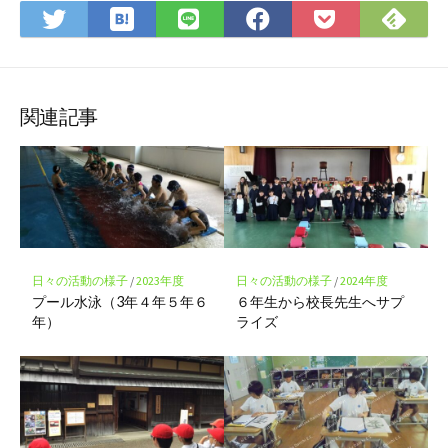
は
Fee
Twitter
LINE
Facebook
Pocket
て
で
で
で
で
に
な
購
シ
シ
シ
保
ブ
読
ェ
ェ
ェ
存
ッ
ア
ア
ア
関連記事
ク
マ
ー
ク
に
保
存
日々の活動の様子
/
2023年度
日々の活動の様子
/
2024年度
プール水泳（3年４年５年６
６年生から校長先生へサプ
年）
ライズ