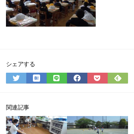
シェアする
は
Fee
Twitter
LINE
Facebook
Pocket
て
で
で
で
で
に
な
購
シ
シ
シ
保
ブ
読
ェ
ェ
ェ
存
ッ
ア
ア
ア
関連記事
ク
マ
ー