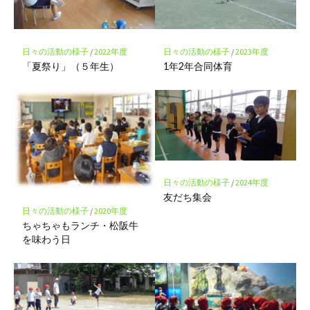
ク
に
保
存
日々の活動の様子
/
2022年度
日々の活動の様子
/
2023年度
「夏祭り」（５年生）
1年2年合同体育
日々の活動の様子
/
2024年度
友だち集会
日々の活動の様子
/
2020年度
ちゃちゃもランチ・松阪牛
を味わう日