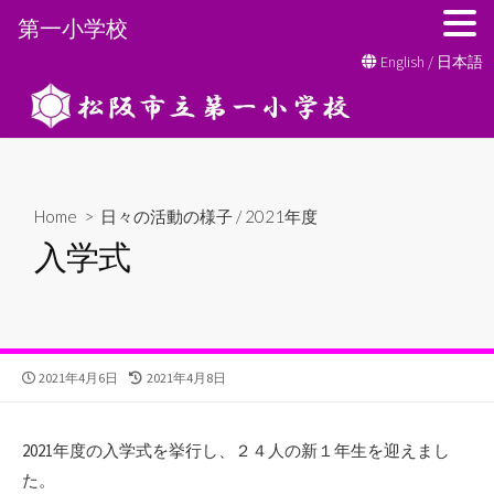
第一小学校
コ
English
/
日本語
ン
テ
ン
ツ
へ
Home
>
日々の活動の様子
/
2021年度
ス
入学式
キ
ッ
プ
公
最
2021年4月6日
2021年4月8日
開
終
日
更
新
2021年度の入学式を挙行し、２４人の新１年生を迎えまし
日
た。