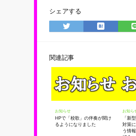
シェアする
は
Twitter
て
で
な
シ
ブ
ェ
ッ
ア
関連記事
ク
マ
ー
ク
に
保
存
お知らせ
お知ら
HPで「校歌」の伴奏が聞け
「新
るようになりました
対策
う情