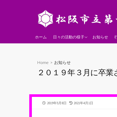
コ
ン
テ
ン
ツ
2026年度
へ
ホーム
日々の活動の様子
お知らせ
ス
2025年度
キ
2024年度
ッ
Home
>
お知らせ
プ
２０１９年３月に卒業
公
最
2019年5月8日
2021年4月1日
開
終
日
更