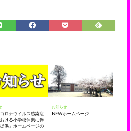
Feedly
LINE
Facebook
Pocket
で
で
で
に
購
シ
シ
保
読
ェ
ェ
存
ア
ア
せ
お知らせ
型コロナウイルス感染症
NEWホームページ
における小学校休業に伴
報提供」ホームページの