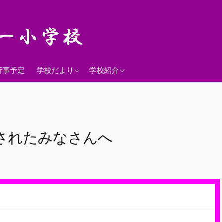
2026年度
学校経営方針
行事予定
学校だより
学校紹介
沿革
校歌
落羽松
されたみなさんへ
児童数
日課表