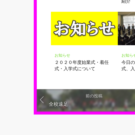
紹介
お知らせ
お知ら
２０２０年度始業式・着任
今日
式・入学式について
式、
前の投稿
全校遠足