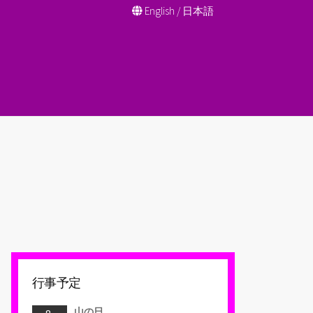
English
/
日本語
行事予定
山の日