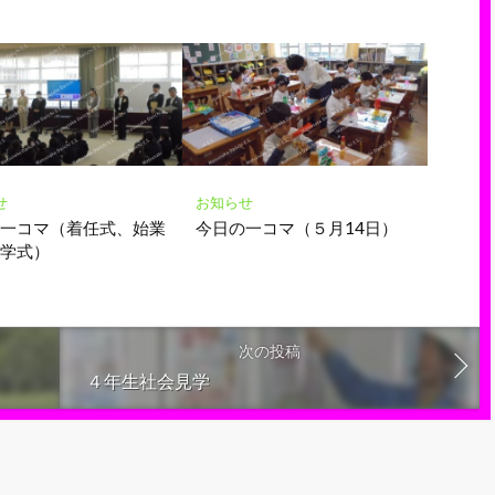
せ
お知らせ
の一コマ（着任式、始業
今日の一コマ（５月14日）
入学式）
次の投稿
４年生社会見学