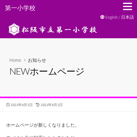
第一小学校
コ
English
/
日本語
ン
テ
ン
ツ
へ
Home
>
お知らせ
ス
NEWホームページ
キ
ッ
プ
公
最
2021年4月1日
2021年4月1日
開
終
日
更
新
ホームページが新しくなりました。
日