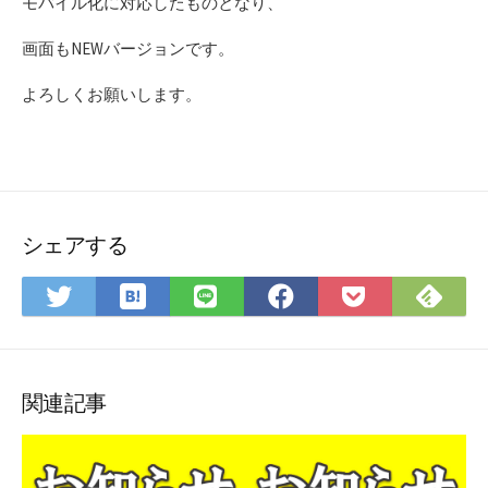
モバイル化に対応したものとなり、
画面もNEWバージョンです。
よろしくお願いします。
シェアする
は
Fee
Twitter
LINE
Facebook
Pocket
て
で
で
で
で
に
な
購
シ
シ
シ
保
ブ
読
ェ
ェ
ェ
存
ッ
ア
ア
ア
関連記事
ク
マ
ー