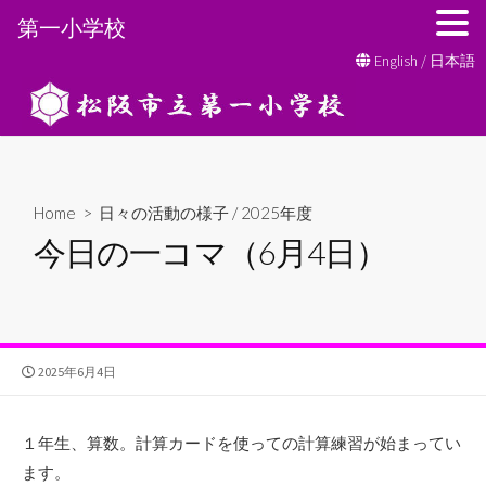
第一小学校
コ
English
/
日本語
ン
テ
ン
ツ
へ
Home
>
日々の活動の様子
/
2025年度
ス
今日の一コマ（6月4日）
キ
ッ
プ
公
2025年6月4日
開
日
１年生、算数。計算カードを使っての計算練習が始まってい
ます。