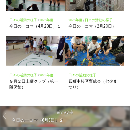
日々の活動の様子
/
2025年度
2025年度
/
日々の活動の様子
今日の一コマ（4月23日）１
今日の一コマ（2月20日）
日々の活動の様子
/
2023年度
日々の活動の様子
９月２日土曜クラブ（第一
殿町中校区育成会（七夕ま
隣保館）
つり）
前の投稿
今日の一コマ（6月3日）２