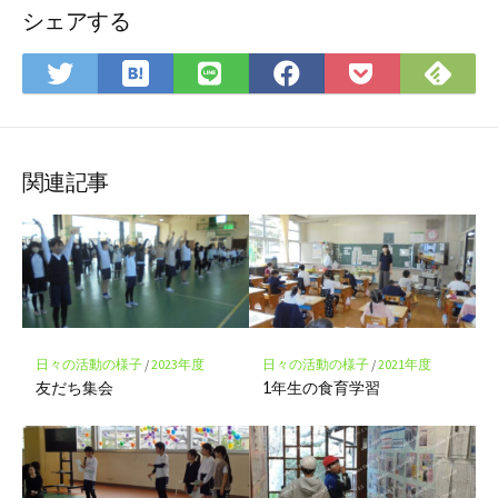
シェアする
は
Fee
Twitter
LINE
Facebook
Pocket
て
で
で
で
で
に
な
購
シ
シ
シ
保
ブ
読
ェ
ェ
ェ
存
ッ
ア
ア
ア
関連記事
ク
マ
ー
ク
に
保
存
日々の活動の様子
/
2023年度
日々の活動の様子
/
2021年度
友だち集会
1年生の食育学習