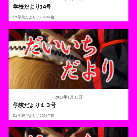
学校だより14号
カ
学校だより
/
2021年度
テ
ゴ
リ
ー
2022年1月31日
学校だより１３号
カ
学校だより
/
2021年度
テ
ゴ
リ