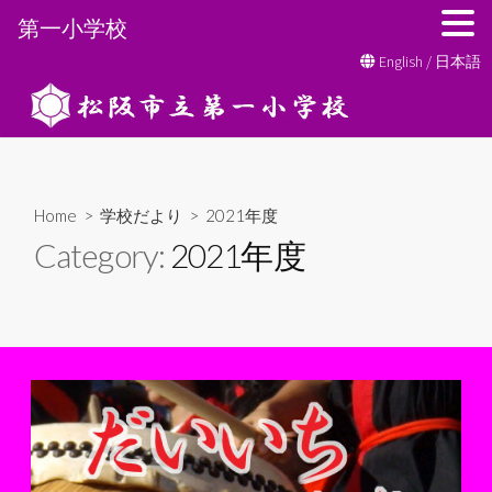
第一小学校
コ
English
/
日本語
ン
テ
ン
ツ
へ
Home
>
学校だより
>
2021年度
ス
Category:
2021年度
キ
ッ
プ