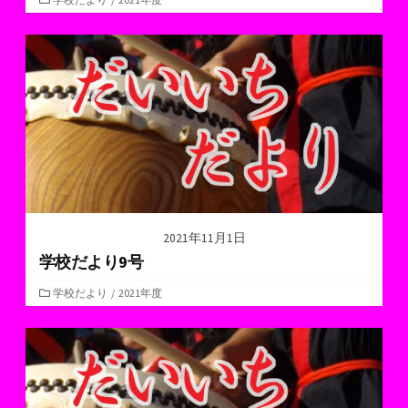
テ
ゴ
リ
ー
2021年11月1日
学校だより9号
カ
学校だより
/
2021年度
テ
ゴ
リ
ー