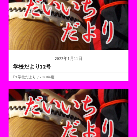
ー
2022年1月11日
学校だより12号
カ
学校だより
/
2021年度
テ
ゴ
リ
ー