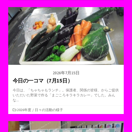
テ
ゴ
リ
ー
2026年7月15日
今日の一コマ（7月15日）
今日は、「ちゃちゃもランチ」。保護者、関係の皆様、からご提供
いただいた野菜で作る「まごころキラキラカレー」でした。みん
な...
カ
2026年度
/
日々の活動の様子
テ
ゴ
リ
ー