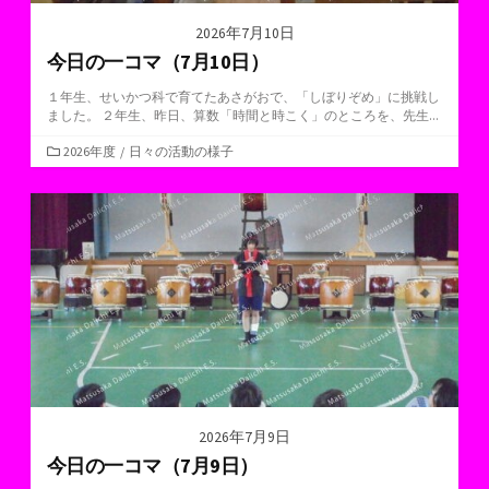
2026年7月10日
今日の一コマ（7月10日）
１年生、せいかつ科で育てたあさがおで、「しぼりぞめ」に挑戦し
ました。 ２年生、昨日、算数「時間と時こく」のところを、先生...
カ
2026年度
/
日々の活動の様子
テ
ゴ
リ
ー
2026年7月9日
今日の一コマ（7月9日）