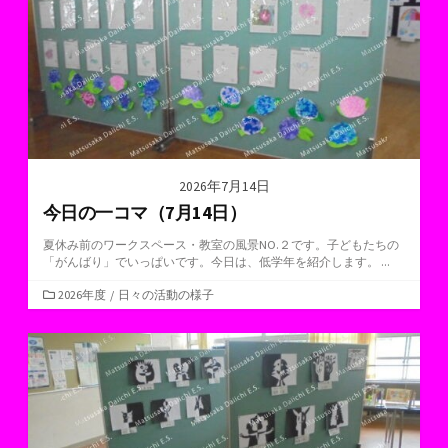
2026年7月14日
今日の一コマ（7月14日）
夏休み前のワークスペース・教室の風景NO.２です。子どもたちの
「がんばり」でいっぱいです。今日は、低学年を紹介します。 ...
カ
2026年度
/
日々の活動の様子
テ
ゴ
リ
ー