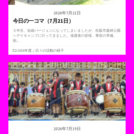
2026年7月21日
今日の一コマ（7月21日）
５年生、短縮バージョンになってしまいましたが、松阪市森林公園
へデイキャンプに行ってきました。保護者の皆様、事前の準備、
朝...
カ
2026年度
/
日々の活動の様子
テ
ゴ
リ
ー
2026年7月19日