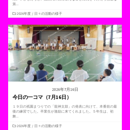
第...
カ
2026年度
/
日々の活動の様子
テ
ゴ
リ
ー
2026年7月16日
今日の一コマ（7月16日）
１９日の祇園まつりでの「龍神太鼓」の発表に向けて、本番前の最
後の練習でした。卒業生が激励に来てくれました。５年生は、初
舞...
カ
2026年度
/
日々の活動の様子