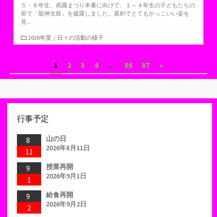
５・６年生、祇園まつり本番に向けて、１～４年生の子どもたちの
前で「龍神太鼓」を披露しました。真剣でとてもかっこいい姿を
見...
カ
2026年度
/
日々の活動の様子
テ
ゴ
投
1
2
3
4
…
86
87
»
リ
ー
稿
ナ
ビ
行事予定
ゲ
山の日
8
ー
2026年8月11日
11
シ
授業再開
9
2026年9月1日
1
ョ
給食再開
9
ン
2026年9月2日
2