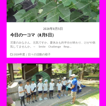
2026年8月5日
今日の一コマ（8月5日）
児童のみなさん、元気ですか。夏休みも約半分が終わり、けがや病
気してませんか。～ Smile Challenge Resp...
カ
2026年度
/
日々の活動の様子
テ
ゴ
リ
ー