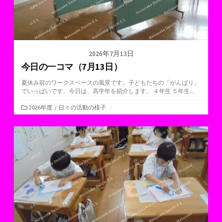
2026年7月13日
今日の一コマ（7月13日）
夏休み前のワークスペースの風景です。子どもたちの「がんばり」
でいっぱいです。今日は、高学年を紹介します。 ４年生 ５年生...
カ
2026年度
/
日々の活動の様子
テ
ゴ
リ
ー