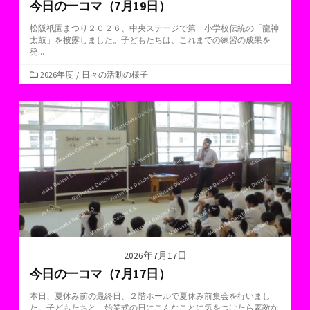
今日の一コマ（7月19日）
松阪祇園まつり２０２６、中央ステージで第一小学校伝統の「龍神
太鼓」を披露しました。子どもたちは、これまでの練習の成果を
発...
カ
2026年度
/
日々の活動の様子
テ
ゴ
リ
ー
2026年7月17日
今日の一コマ（7月17日）
本日、夏休み前の最終日、２階ホールで夏休み前集会を行いまし
た。子どもたちと、始業式の日にこんなことに気をつけたら素敵な