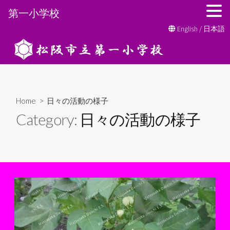
第一小学校
コ
English
/
日本語
ン
テ
ン
ツ
へ
Home
> 日々の活動の様子
ス
Category:
日々の活動の様子
キ
ッ
プ