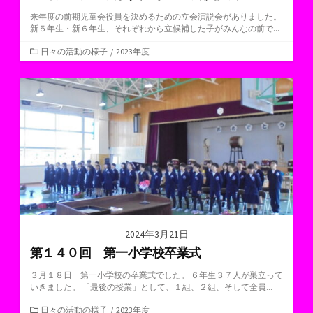
来年度の前期児童会役員を決めるための立会演説会がありました。
新５年生・新６年生、それぞれから立候補した子がみんなの前で...
カ
日々の活動の様子
/
2023年度
テ
ゴ
リ
ー
2024年3月21日
第１４０回 第一小学校卒業式
３月１８日 第一小学校の卒業式でした。 ６年生３７人が巣立って
いきました。 「最後の授業」として、１組、２組、そして全員...
カ
日々の活動の様子
/
2023年度