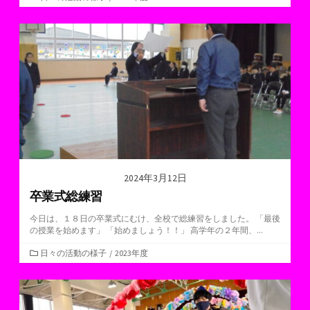
テ
ゴ
リ
ー
2024年3月12日
卒業式総練習
今日は、１８日の卒業式にむけ、全校で総練習をしました。 「最後
の授業を始めます」 「始めましょう！！」 高学年の２年間、...
カ
日々の活動の様子
/
2023年度
テ
ゴ
リ
ー