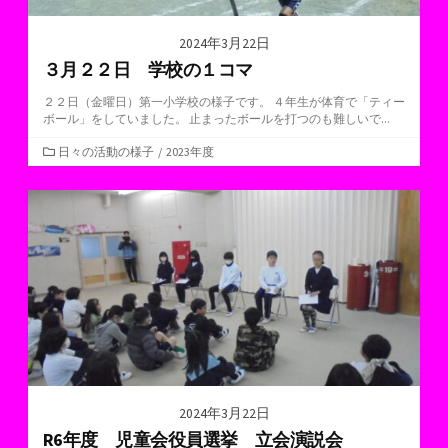
2024年3月22日
３月２２日 学校の１コマ
２２日（金曜日）第一小学校の様子です。 ４年生が体育で「ティー
ボール」をしていました。 止まったボールを打つのも難しいで...
カ
日々の活動の様子
/
2023年度
テ
ゴ
リ
ー
2024年3月22日
R6年度 児童会役員選挙 立会演説会