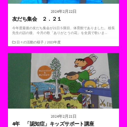
2024年2月22日
友だち集会 ２．２１
今年度最後の友だち集会が21日５限目、体育館でありました。 校長
先生の話の後、 今月の歌「ありがとうの花」を全員で歌いま...
カ
日々の活動の様子
/
2023年度
テ
ゴ
リ
ー
2024年2月21日
4年 「認知症」キッズサポート講座