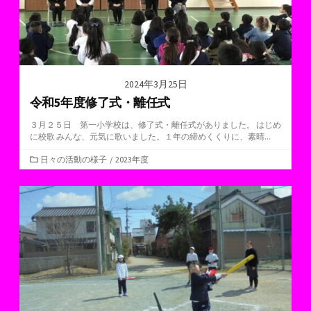
2024年3月25日
令和5年度修了式・離任式
３月２５日 第一小学校は、修了式・離任式がありました。 はじめ
に校歌 みんな、元気に歌いました。１年の締めくくりに、素晴...
カ
日々の活動の様子
/
2023年度
テ
ゴ
リ
ー