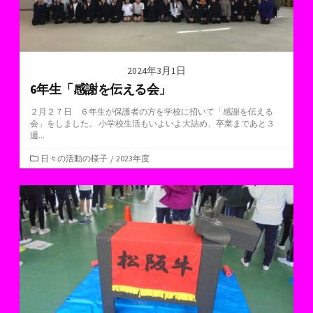
2024年3月1日
6年生「感謝を伝える会」
２月２７日 ６年生が保護者の方を学校に招いて「感謝を伝える
会」をしました。 小学校生活もいよいよ大詰め、卒業まであと３
週...
カ
日々の活動の様子
/
2023年度
テ
ゴ
リ
ー