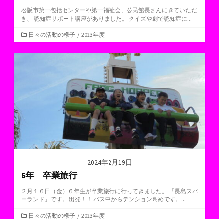
松阪市第一包括センターや第一福祉会、公民館長さんにきていただ
き、 認知症サポート講座がありました。 クイズや劇で認知症に...
カ
日々の活動の様子
/
2023年度
テ
ゴ
リ
ー
2024年2月19日
6年 卒業旅行
２月１６日（金）６年生が卒業旅行に行ってきました。 「長島スパ
ーランド」です。 出発！！ バス中からテンション高めです。...
カ
日々の活動の様子
/
2023年度