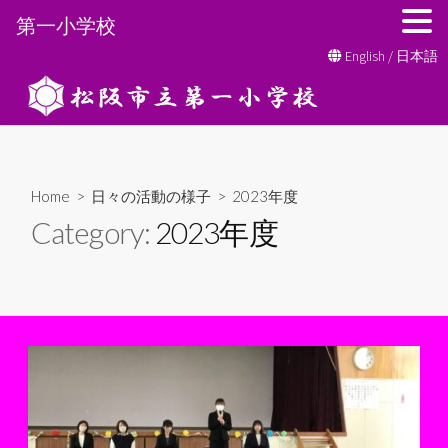
第一小学校
コ
English
/
日本語
ン
テ
ン
ツ
へ
Home
>
日々の活動の様子
>
2023年度
ス
Category:
2023年度
キ
ッ
プ