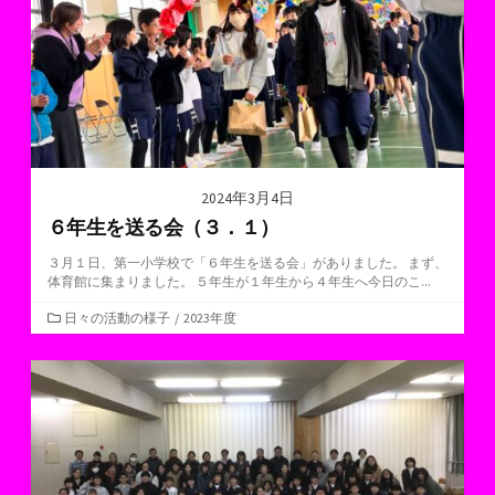
2024年3月4日
６年生を送る会（３．１）
３月１日、第一小学校で「６年生を送る会」がありました。 まず、
体育館に集まりました。 ５年生が１年生から４年生へ今日のこ...
カ
日々の活動の様子
/
2023年度
テ
ゴ
リ
ー