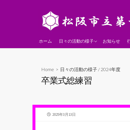
コ
ン
テ
ン
ツ
2026年度
へ
ホーム
日々の活動の様子
お知らせ
ス
2025年度
キ
2024年度
ッ
Home
>
日々の活動の様子
/
2024年度
プ
卒業式総練習
公
2025年3月13日
開
日