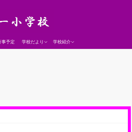
2026年度
学校経営方針
行事予定
学校だより
学校紹介
沿革
校歌
落羽松
児童数
日課表