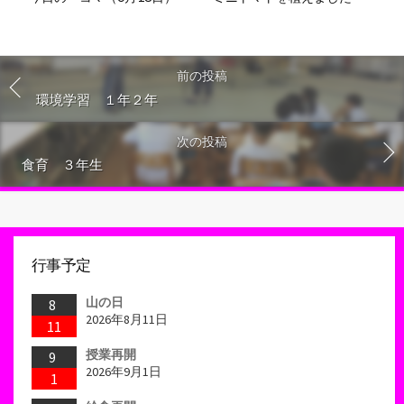
前の投稿
環境学習 １年２年
次の投稿
食育 ３年生
行事予定
山の日
8
2026年8月11日
11
授業再開
9
2026年9月1日
1