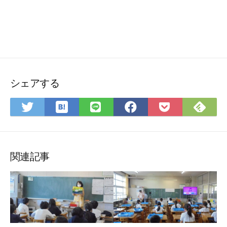
シェアする
は
Fee
Twitter
LINE
Facebook
Pocket
て
で
で
で
で
に
な
購
シ
シ
シ
保
ブ
読
ェ
ェ
ェ
存
ッ
ア
ア
ア
関連記事
ク
マ
ー
ク
に