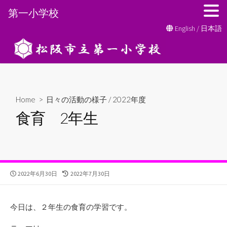
第一小学校
コ
English
/
日本語
ン
テ
ン
ツ
へ
Home
>
日々の活動の様子
/
2022年度
ス
食育 2年生
キ
ッ
プ
公
最
2022年6月30日
2022年7月30日
開
終
日
更
新
今日は、２年生の食育の学習です。
日