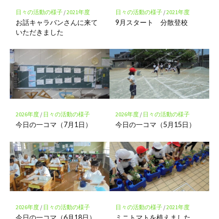
保
存
日々の活動の様子
/
2021年度
日々の活動の様子
/
2021年度
お話キャラバンさんに来て
9月スタート 分散登校
いただきました
2026年度
/
日々の活動の様子
2026年度
/
日々の活動の様子
今日の一コマ（7月1日）
今日の一コマ（5月15日）
2026年度
/
日々の活動の様子
日々の活動の様子
/
2021年度
今日の一コマ（6月18日）
ミニトマトを植えました