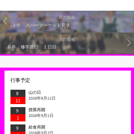
前の投稿
３年 スパーマーケット見学
次の投稿
６年 修学旅行 １日目
行事予定
山の日
8
2026年8月11日
11
授業再開
9
2026年9月1日
1
給食再開
9
2026年9月2日