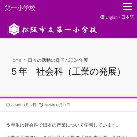
第一小学校
コ
English
/
日本語
ン
テ
ン
ツ
へ
Home
>
日々の活動の様子
/
2024年度
ス
５年 社会科（工業の発展）
キ
ッ
プ
公
最
2024年11月12日
2024年11月12日
開
終
日
更
新
５年生は社会科で日本の産業について学習しています。
日