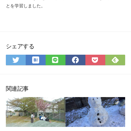
とを学習しました。
シェアする
は
Fee
Twitter
LINE
Facebook
Pocket
て
で
で
で
で
に
な
購
シ
シ
シ
保
ブ
読
ェ
ェ
ェ
存
ッ
ア
ア
ア
関連記事
ク
マ
ー
ク
に
保