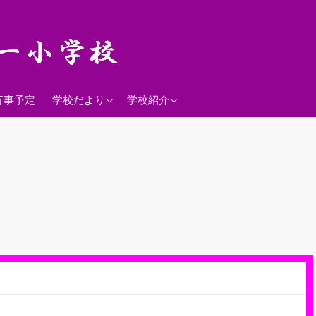
2026年度
学校経営方針
行事予定
学校だより
学校紹介
沿革
校歌
落羽松
児童数
日課表