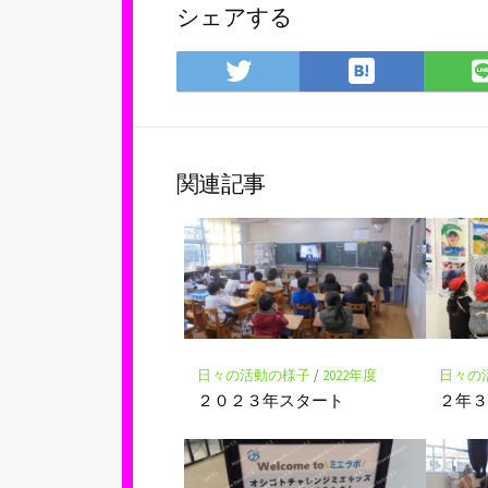
シェアする
は
Twitter
て
で
な
シ
ブ
ェ
ッ
ア
関連記事
ク
マ
ー
ク
に
保
存
日々の活動の様子
/
2022年度
日々の
２０２３年スタート
２年