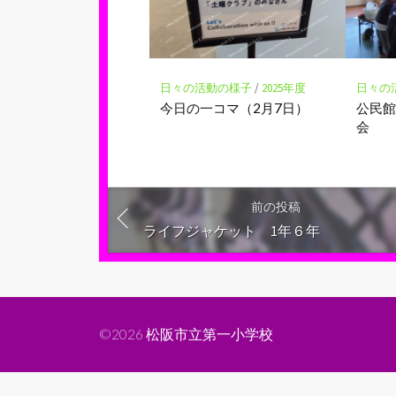
日々の活動の様子
/
2025年度
日々の
今日の一コマ（2月7日）
公民
会
前の投稿
ライフジャケット 1年６年
©2026
松阪市立第一小学校