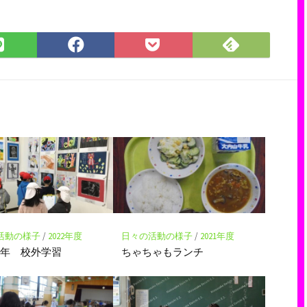
Feedly
LINE
Facebook
Pocket
で
で
で
に
購
シ
シ
保
読
ェ
ェ
存
ア
ア
活動の様子
/
2022年度
日々の活動の様子
/
2021年度
３年 校外学習
ちゃちゃもランチ