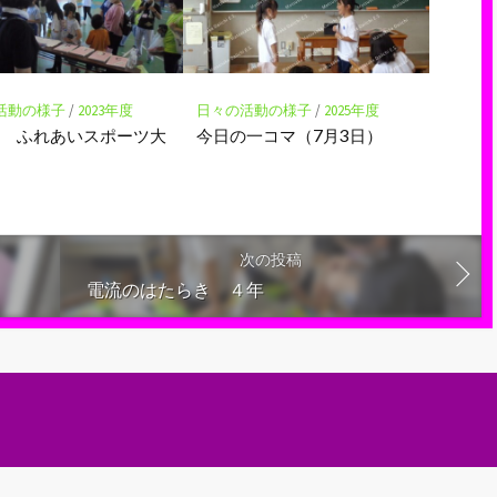
活動の様子
/
2023年度
日々の活動の様子
/
2025年度
館 ふれあいスポーツ大
今日の一コマ（7月3日）
次の投稿
電流のはたらき ４年