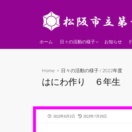
コ
ン
テ
ン
ツ
2026年度
へ
ホーム
日々の活動の様子
お知らせ
ス
2025年度
キ
2024年度
ッ
Home
>
日々の活動の様子
/
2022年度
プ
はにわ作り ６年生
公
最
2022年6月3日
2022年7月30日
開
終
日
更