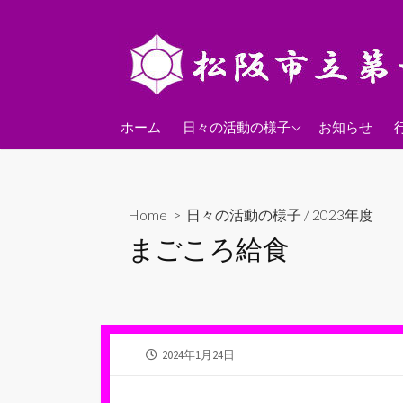
コ
ン
テ
ン
ツ
2026年度
へ
ホーム
日々の活動の様子
お知らせ
ス
2025年度
キ
2024年度
ッ
Home
>
日々の活動の様子
/
2023年度
プ
まごころ給食
公
2024年1月24日
開
日