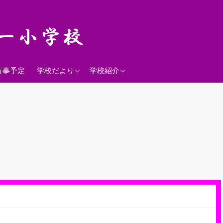
2026年度
学校経営方針
行事予定
学校だより
学校紹介
沿革
校歌
落羽松
児童数
日課表