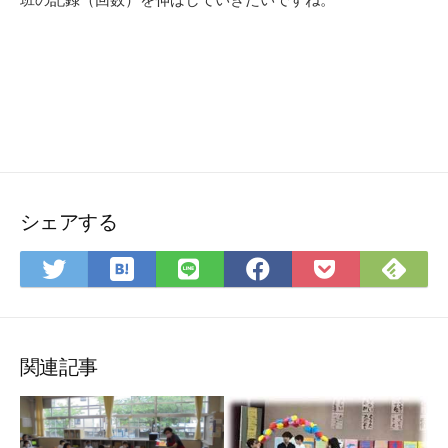
シェアする
は
Fee
Twitter
LINE
Facebook
Pocket
て
で
で
で
で
に
な
購
シ
シ
シ
保
ブ
読
ェ
ェ
ェ
存
ッ
ア
ア
ア
関連記事
ク
マ
ー