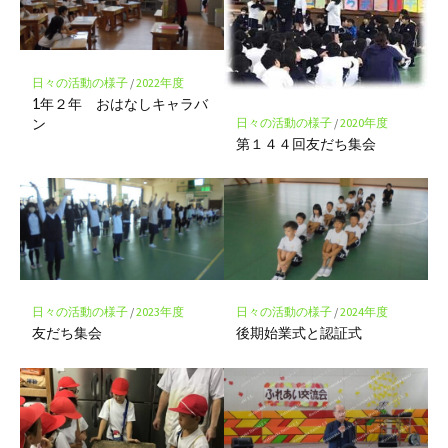
ク
に
保
存
日々の活動の様子
/
2022年度
1年２年 おはなしキャラバ
ン
日々の活動の様子
/
2020年度
第１４４回友だち集会
日々の活動の様子
/
2023年度
日々の活動の様子
/
2024年度
友だち集会
後期始業式と認証式