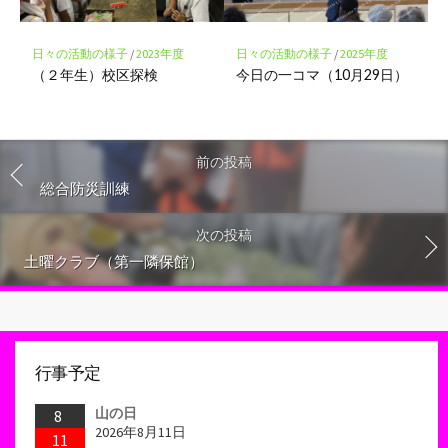
日々の活動の様子
/
2023年度
日々の活動の様子
/
2025年度
（２年生）校区探検
今日の一コマ（10月29日）
前の投稿
総合防災訓練
次の投稿
土曜クラブ（第一隣保館）
行事予定
山の日
8
2026年8月11日
11