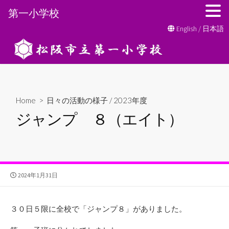
第一小学校
コ
English
/
日本語
ン
テ
ン
ツ
へ
Home
>
日々の活動の様子
/
2023年度
ス
ジャンプ ８（エイト）
キ
ッ
プ
公
2024年1月31日
開
日
３０日５限に全校で「ジャンプ８」がありました。