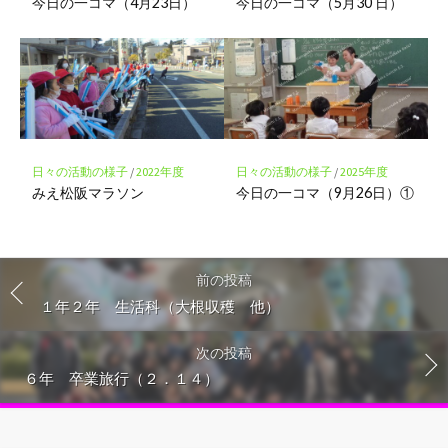
今日の一コマ（4月23日）
今日の一コマ（5月30 日）
日々の活動の様子
/
2022年度
日々の活動の様子
/
2025年度
みえ松阪マラソン
今日の一コマ（9月26日）①
前の投稿
１年２年 生活科（大根収穫 他）
次の投稿
６年 卒業旅行（２．１４）