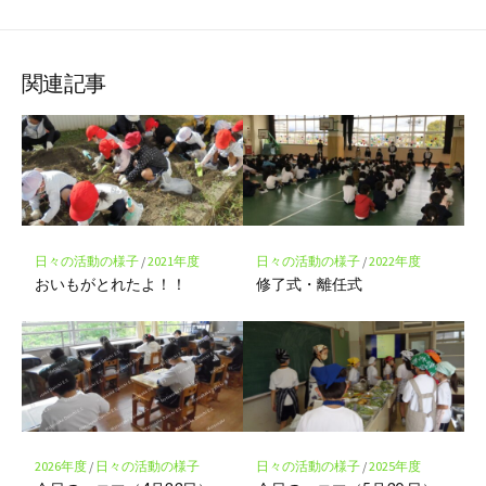
て
で
で
で
で
に
な
購
シ
シ
シ
保
ブ
読
ェ
ェ
ェ
存
ッ
ア
ア
ア
関連記事
ク
マ
ー
ク
に
保
存
日々の活動の様子
/
2021年度
日々の活動の様子
/
2022年度
おいもがとれたよ！！
修了式・離任式
2026年度
/
日々の活動の様子
日々の活動の様子
/
2025年度