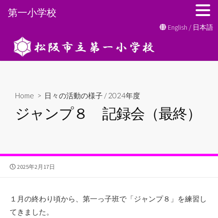
第一小学校
コ
English
/
日本語
ン
テ
ン
ツ
へ
Home
>
日々の活動の様子
/
2024年度
ス
ジャンプ８ 記録会（最終）
キ
ッ
プ
公
2025年2月17日
開
日
１月の終わり頃から、第一っ子班で「ジャンプ８」を練習し
てきました。