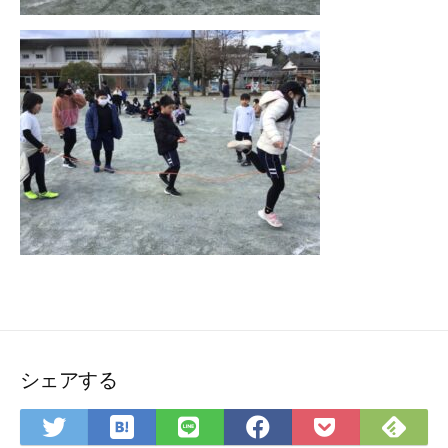
シェアする
は
Fee
Twitter
LINE
Facebook
Pocket