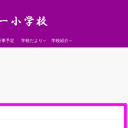
2026年度
学校経営方針
行事予定
学校だより
学校紹介
沿革
校歌
落羽松
児童数
日課表