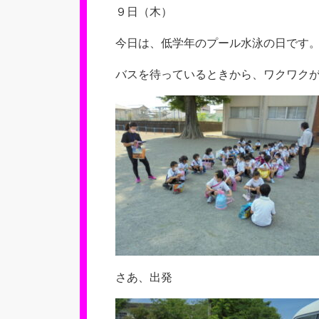
新
９日（木）
日
今日は、低学年のプール水泳の日です
バスを待っているときから、ワクワク
さあ、出発