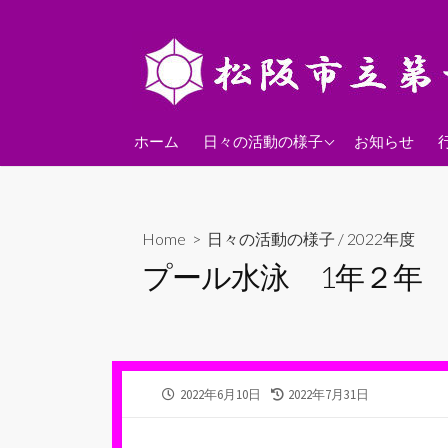
コ
ン
テ
ン
ツ
2026年度
へ
ホーム
日々の活動の様子
お知らせ
ス
2025年度
キ
2024年度
ッ
Home
>
日々の活動の様子
/
2022年度
プ
プール水泳 1年２年
公
最
2022年6月10日
2022年7月31日
開
終
日
更