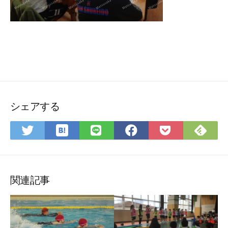
シェアする
は
Fee
Twitter
LINE
Facebook
Pocket
て
で
で
で
で
に
な
購
シ
シ
シ
保
ブ
読
ェ
ェ
ェ
存
ッ
ア
ア
ア
関連記事
ク
マ
ー
ク