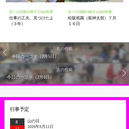
日々の活動の様子
/
2022年度
日々の活動の様子
/
2023年度
仕事の工夫、見つけたよ
松阪祇園（龍神太鼓）７月
（３年）
１６日
前の投稿
今日の一コマ（2月5日）
次の投稿
今日の一コマ（2月6日）
行事予定
山の日
8
2026年8月11日
11