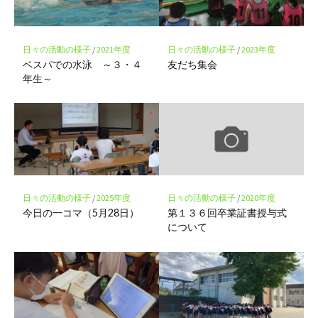
に
保
存
日々の活動の様子
/
2021年度
日々の活動の様子
/
2023年度
ベスパでの水泳 ～３・４
友だち集会
年生～
日々の活動の様子
/
2025年度
日々の活動の様子
/
2020年度
今日の一コマ（5月28日）
第１３６回卒業証書授与式
について