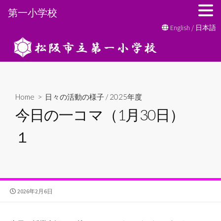
第一小学校
コ
English
/
日本語
ン
テ
ン
ツ
へ
Home
>
日々の活動の様子
/
2025年度
ス
今日の一コマ（1月30日）
キ
ッ
１
プ
公
2026年2月6日
開
日