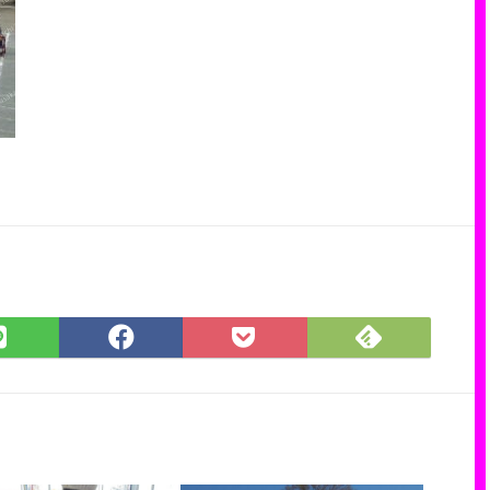
Feedly
LINE
Facebook
Pocket
で
で
で
に
購
シ
シ
保
読
ェ
ェ
存
ア
ア