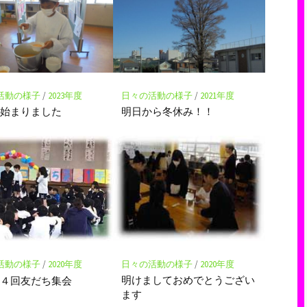
活動の様子
/
2023年度
日々の活動の様子
/
2021年度
が始まりました
明日から冬休み！！
日々の活動の様子
/
2020年度
活動の様子
/
2020年度
明けましておめでとうござい
４４回友だち集会
ます