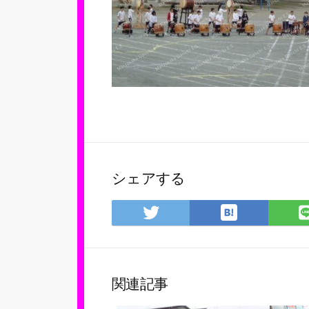
シェアする
は
Twitter
て
で
な
シ
ブ
ェ
ッ
ア
関連記事
ク