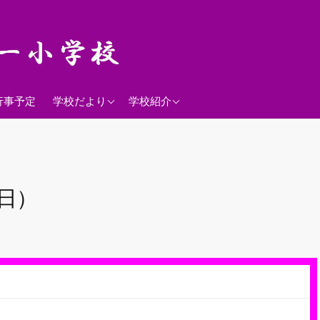
2026年度
学校経営方針
行事予定
学校だより
学校紹介
沿革
校歌
落羽松
1日）
児童数
日課表