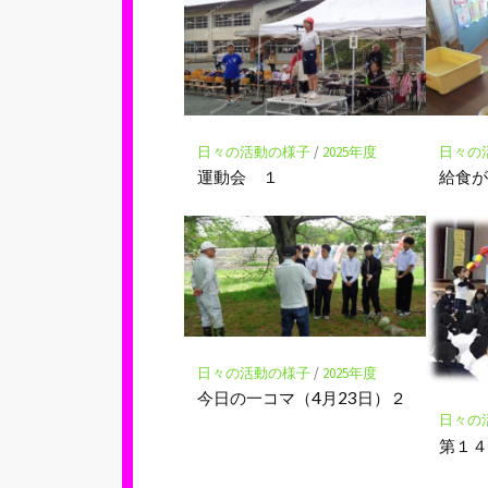
マ
ー
ク
に
保
存
日々の活動の様子
/
2025年度
日々の
運動会 １
給食
日々の活動の様子
/
2025年度
今日の一コマ（4月23日）２
日々の
第１