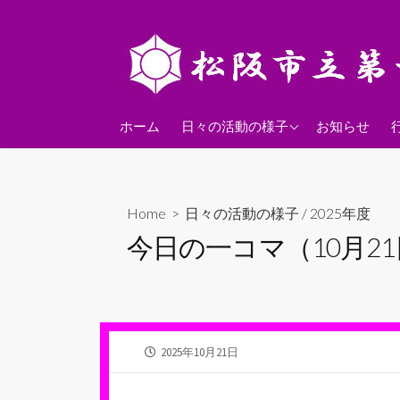
コ
ン
テ
ン
ツ
2026年度
へ
ホーム
日々の活動の様子
お知らせ
ス
2025年度
キ
2024年度
ッ
Home
>
日々の活動の様子
/
2025年度
プ
今日の一コマ（10月2
公
2025年10月21日
開
日