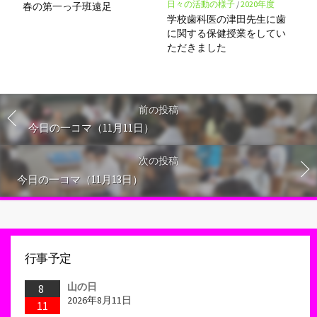
日々の活動の様子
/
2020年度
春の第一っ子班遠足
学校歯科医の津田先生に歯
に関する保健授業をしてい
ただきました
前の投稿
今日の一コマ（11月11日）
次の投稿
今日の一コマ（11月13日）
行事予定
山の日
8
2026年8月11日
11