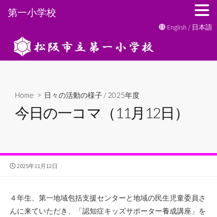
第一小学校
コ
English
/
日本語
ン
テ
ン
ツ
へ
Home
>
日々の活動の様子
/
2025年度
ス
今日の一コマ（11月12日）
キ
ッ
プ
公
2025年11月12日
開
日
４年生、第一地域包括支援センターと地域の民生児童委員さ
んに来ていただき、「認知症キッズサポーター養成講座」を