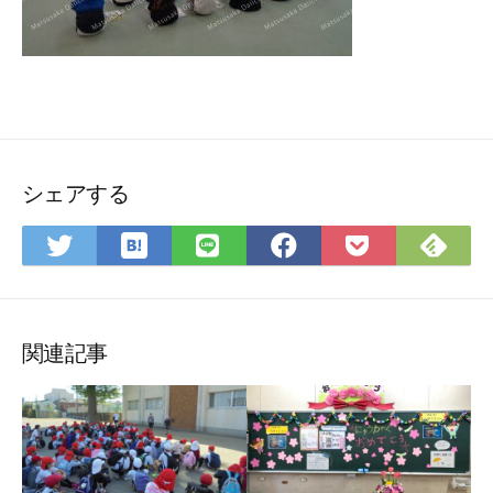
シェアする
は
Fee
Twitter
LINE
Facebook
Pocket
て
で
で
で
で
に
な
購
シ
シ
シ
保
ブ
読
ェ
ェ
ェ
存
ッ
ア
ア
ア
関連記事
ク
マ
ー
ク
に