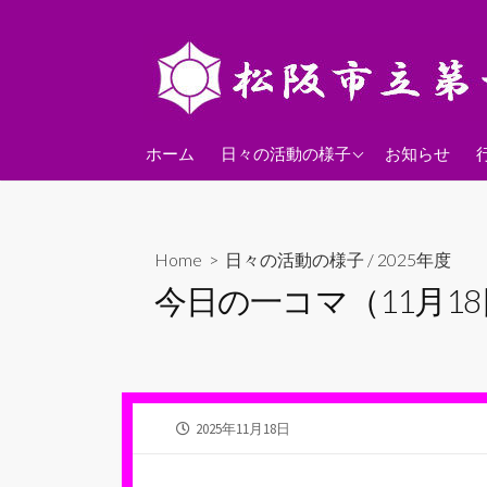
コ
ン
テ
ン
ツ
2026年度
へ
ホーム
日々の活動の様子
お知らせ
ス
2025年度
キ
2024年度
ッ
Home
>
日々の活動の様子
/
2025年度
プ
今日の一コマ（11月1
公
2025年11月18日
開
日