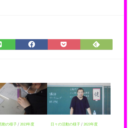
Feedly
LINE
Facebook
Pocket
で
で
で
に
購
シ
シ
保
読
ェ
ェ
存
ア
ア
活動の様子
/
2023年度
日々の活動の様子
/
2023年度