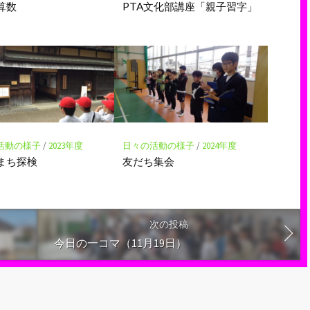
算数
PTA文化部講座「親子習字」
活動の様子
/
2023年度
日々の活動の様子
/
2024年度
まち探検
友だち集会
次の投稿
今日の一コマ（11月19日）