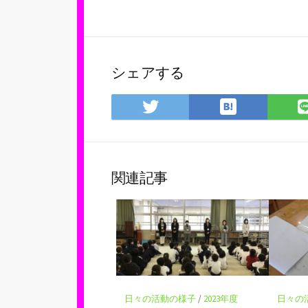
シェアする
は
Twitter
て
で
な
シ
ブ
ェ
ッ
ア
関連記事
ク
マ
ー
ク
に
保
存
日々の活動の様子
/
2023年度
日々の