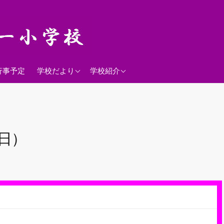
2026年度
学校経営方針
行事予定
学校だより
学校紹介
沿革
校歌
落羽松
8日）
児童数
日課表