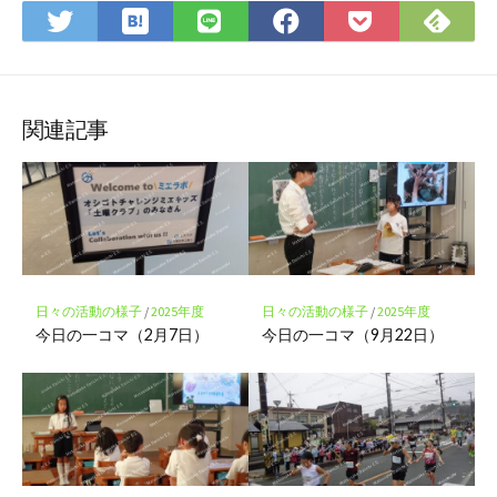
は
Fee
Twitter
LINE
Facebook
Pocket
て
で
で
で
で
に
な
購
シ
シ
シ
保
ブ
読
ェ
ェ
ェ
存
ッ
ア
ア
ア
関連記事
ク
マ
ー
ク
に
保
存
日々の活動の様子
/
2025年度
日々の活動の様子
/
2025年度
今日の一コマ（2月7日）
今日の一コマ（9月22日）