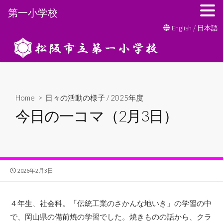
第一小学校
コ
English
/
日本語
ン
テ
ン
ツ
へ
Home
>
日々の活動の様子
/
2025年度
ス
今日の一コマ（2月3日）
キ
ッ
プ
公
2026年2月3日
開
日
４年生、社会科。「伝統工業のさかんな地いき」の学習の中
で、岡山県の備前焼の学習でした。焼きものの話から、クラ