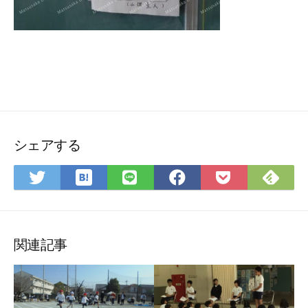
シェアする
は
Fee
Twitter
LINE
Facebook
Pocket
て
で
で
で
で
に
な
購
シ
シ
シ
保
ブ
読
ェ
ェ
ェ
存
ッ
ア
ア
ア
関連記事
ク
マ
ー