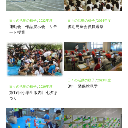
ク
に
保
存
日々の活動の様子
/
2022年度
日々の活動の様子
/
2024年度
運動会 作品展示会 リモ
後期児童会役員選挙
ート授業
日々の活動の様子
/
2023年度
3年 隣保館見学
日々の活動の様子
/
2020年度
第19回小学生阪内川七夕ま
つり