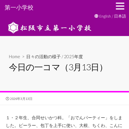
第一小学校
コ
English
/
日本語
ン
テ
ン
ツ
へ
Home
>
日々の活動の様子
/
2025年度
ス
今日の一コマ（3月13日）
キ
ッ
プ
公
2026年3月13日
開
日
１・２年生、合同せいかつ科。「おでんパーティー」をしま
した。ピーラー、包丁を上手に使い、大根、ちくわ、こんに