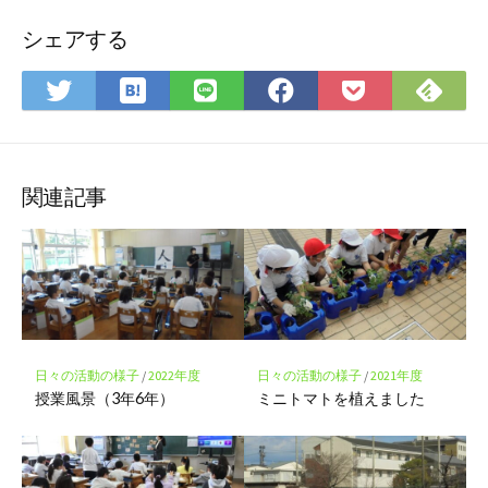
シェアする
は
Fee
Twitter
LINE
Facebook
Pocket
て
で
で
で
で
に
な
購
シ
シ
シ
保
ブ
読
ェ
ェ
ェ
存
ッ
ア
ア
ア
関連記事
ク
マ
ー
ク
に
保
存
日々の活動の様子
/
2022年度
日々の活動の様子
/
2021年度
授業風景（3年6年）
ミニトマトを植えました