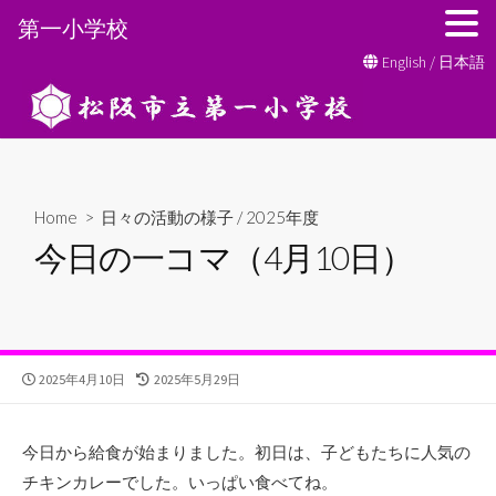
第一小学校
コ
English
/
日本語
ン
テ
ン
ツ
へ
Home
>
日々の活動の様子
/
2025年度
ス
今日の一コマ（4月10日）
キ
ッ
プ
公
最
2025年4月10日
2025年5月29日
開
終
日
更
新
今日から給食が始まりました。初日は、子どもたちに人気の
日
チキンカレーでした。いっぱい食べてね。