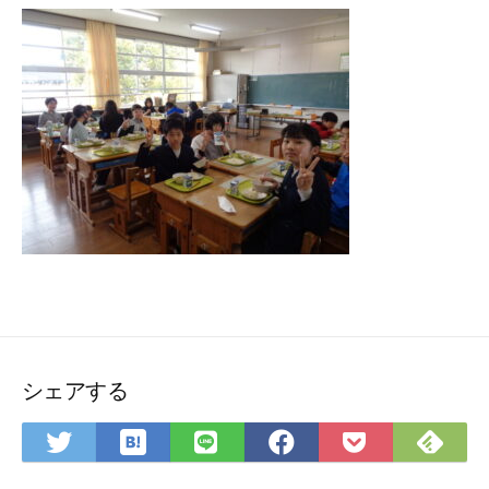
シェアする
は
Fee
Twitter
LINE
Facebook
Pocket
て
で
で
で
で
に