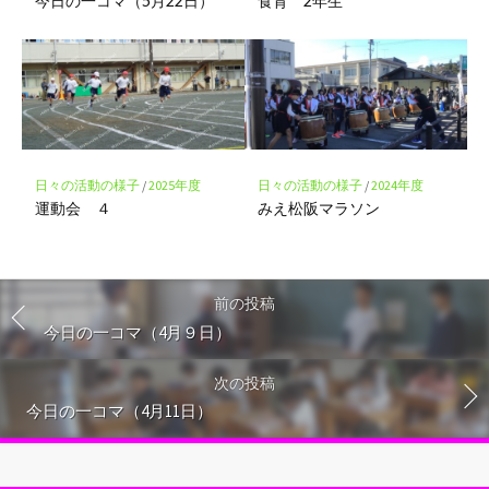
今日の一コマ（5月22日）
食育 2年生
日々の活動の様子
/
2025年度
日々の活動の様子
/
2024年度
運動会 ４
みえ松阪マラソン
前の投稿
今日の一コマ（4月９日）
次の投稿
今日の一コマ（4月11日）