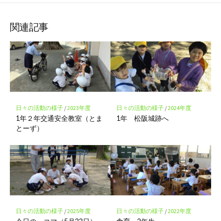
な
購
シ
シ
シ
保
ブ
読
ェ
ェ
ェ
存
ッ
ア
ア
ア
関連記事
ク
マ
ー
ク
に
保
存
日々の活動の様子
/
2023年度
日々の活動の様子
/
2024年度
1年２年交通安全教室（とま
1年 松阪城跡へ
とーず）
日々の活動の様子
/
2025年度
日々の活動の様子
/
2022年度