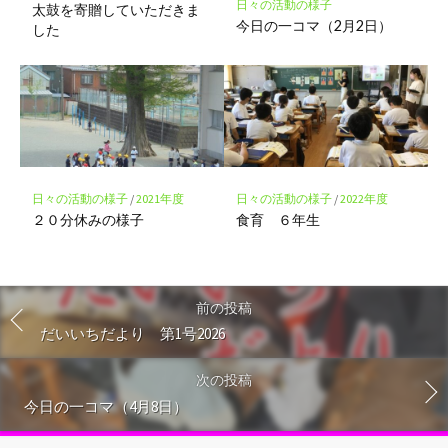
日々の活動の様子
太鼓を寄贈していただきま
今日の一コマ（2月2日）
した
日々の活動の様子
/
2021年度
日々の活動の様子
/
2022年度
２０分休みの様子
食育 ６年生
前の投稿
だいいちだより 第1号2026
次の投稿
今日の一コマ（4月8日）