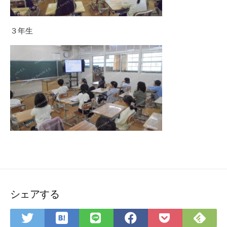
３年生
シェアする
は
Fee
Twitter
LINE
Facebook
Pocket