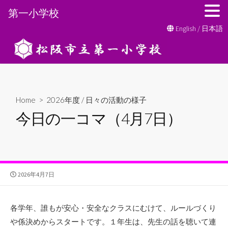
第一小学校
コ
English
/
日本語
ン
テ
ン
ツ
へ
Home
>
2026年度
/
日々の活動の様子
ス
今日の一コマ（4月7日）
キ
ッ
プ
公
2026年4月7日
開
日
各学年、誰もが安心・安全なクラスにむけて、ルールづくり
や係決めからスタートです。１年生は、先生の話を聴いて連