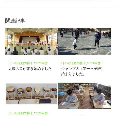
て
で
で
で
で
に
な
購
シ
シ
シ
保
ブ
読
ェ
ェ
ェ
存
ッ
ア
ア
ア
関連記事
ク
マ
ー
ク
に
保
存
日々の活動の様子
/
2021年度
日々の活動の様子
/
2024年度
太鼓の音が響き始めました
ジャンプ８（第一っ子班）
始まりました。
日々の活動の様子
/
2020年度