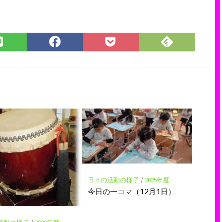
Feedly
LINE
Facebook
Pocket
で
で
で
に
購
シ
シ
保
読
ェ
ェ
存
ア
ア
日々の活動の様子
/
2025年度
今日の一コマ（12月1日）