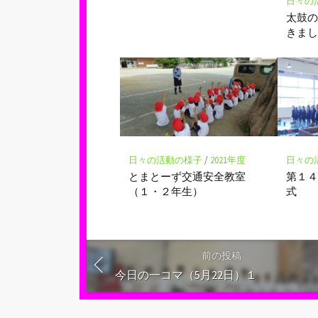
日々の
太鼓
きま
日々の活動の様子
/
2021年度
日々の
とまとーず交通安全教室
第１
（１・２年生）
式
前の投稿
今日の一コマ（5月22日）１