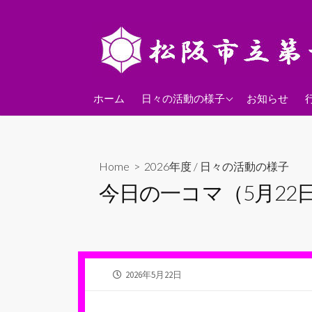
コ
ン
テ
ン
ツ
2026年度
へ
ホーム
日々の活動の様子
お知らせ
ス
2025年度
キ
2024年度
ッ
Home
>
2026年度
/
日々の活動の様子
プ
今日の一コマ（5月22
公
2026年5月22日
開
日