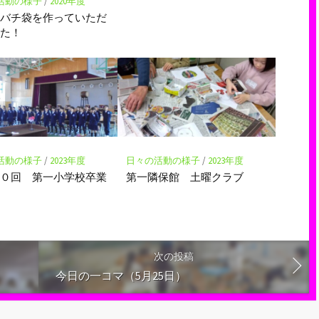
活動の様子
/
2020年度
のバチ袋を作っていただ
した！
活動の様子
/
2023年度
日々の活動の様子
/
2023年度
４０回 第一小学校卒業
第一隣保館 土曜クラブ
次の投稿
今日の一コマ（5月25日）