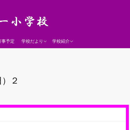
2026年度
学校経営方針
行事予定
学校だより
学校紹介
沿革
校歌
落羽松
日）２
児童数
日課表