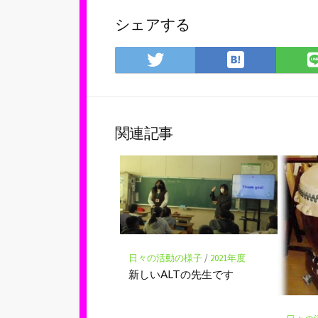
シェアする
は
Twitter
て
で
な
シ
ブ
ェ
ッ
ア
関連記事
ク
マ
ー
ク
に
保
存
日々の活動の様子
/
2021年度
新しいALTの先生です