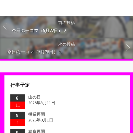
前の投稿
今日の一コマ（5月22日）２
次の投稿
今日の一コマ（5月26日）１
行事予定
山の日
8
2026年8月11日
11
授業再開
9
2026年9月1日
1
給食再開
9