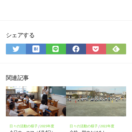
シェアする
は
Fee
Twitter
LINE
Facebook
Pocket
て
で
で
で
で
に
な
購
シ
シ
シ
保
ブ
読
ェ
ェ
ェ
存
ッ
ア
ア
ア
関連記事
ク
マ
ー
ク
に
保
存
日々の活動の様子
/
2025年度
日々の活動の様子
/
2022年度