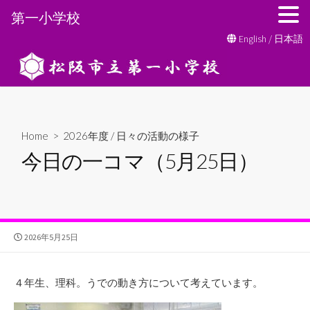
第一小学校
コ
English
/
日本語
ン
テ
ン
ツ
へ
Home
>
2026年度
/
日々の活動の様子
ス
今日の一コマ（5月25日）
キ
ッ
プ
公
2026年5月25日
開
日
４年生、理科。うでの動き方について考えています。