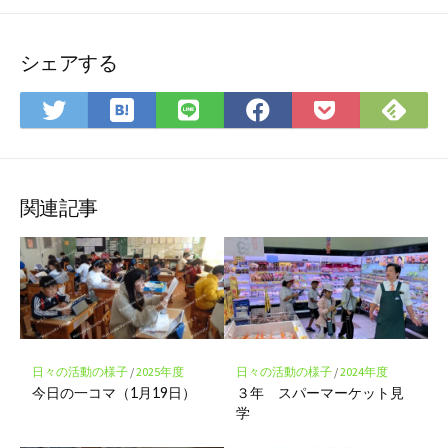
シェアする
は
Fee
Twitter
LINE
Facebook
Pocket
て
で
で
で
で
に
な
購
シ
シ
シ
保
ブ
読
ェ
ェ
ェ
存
ッ
ア
ア
ア
関連記事
ク
マ
ー
ク
に
保
存
日々の活動の様子
/
2025年度
日々の活動の様子
/
2024年度
今日の一コマ（1月19日）
３年 スパーマーケット見
学