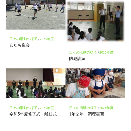
日々の活動の様子
/
2023年度
友だち集会
日々の活動の様子
/
2020年度
防犯訓練
日々の活動の様子
/
2023年度
日々の活動の様子
/
2024年度
令和5年度修了式・離任式
1年２年 調理実習