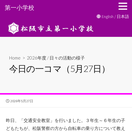
第一小学校
コ
English
/
日本語
ン
テ
ン
ツ
へ
Home
>
2026年度
/
日々の活動の様子
ス
今日の一コマ（5月27日）
キ
ッ
プ
公
2026年5月27日
開
日
昨日、「交通安全教室」を行いました。３年生～６年生の子
どもたちが、松阪警察の方から自転車の乗り方について教え