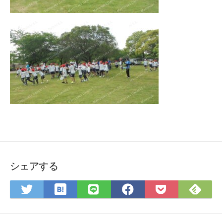
シェアする
は
Fee
Twitter
LINE
Facebook
Pocket
て
で
で
で
で
に
な
購
シ
シ
シ
保