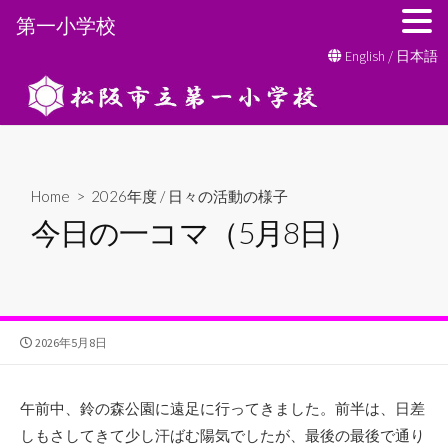
第一小学校
コ
English
/
日本語
ン
テ
ン
ツ
へ
Home
>
2026年度
/
日々の活動の様子
ス
今日の一コマ（5月8日）
キ
ッ
プ
公
2026年5月8日
開
日
午前中、鈴の森公園に遠足に行ってきました。前半は、日差
しもさしてきて少し汗ばむ陽気でしたが、最後の最後で通り