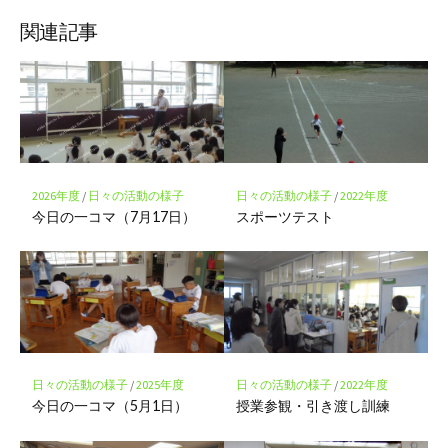
ブ
読
ェ
ェ
ェ
存
ッ
ア
ア
ア
関連記事
ク
マ
ー
ク
に
保
存
2026年度
/
日々の活動の様子
日々の活動の様子
/
2022年度
今日の一コマ（7月17日）
スポーツテスト
日々の活動の様子
/
2025年度
日々の活動の様子
/
2022年度
今日の一コマ（5月1日）
授業参観・引き渡し訓練