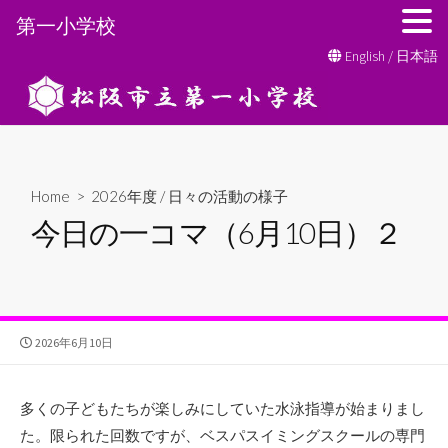
第一小学校
コ
English
/
日本語
ン
テ
ン
ツ
へ
Home
>
2026年度
/
日々の活動の様子
ス
今日の一コマ（6月10日）２
キ
ッ
プ
公
2026年6月10日
開
日
多くの子どもたちが楽しみにしていた水泳指導が始まりまし
た。限られた回数ですが、ベスパスイミングスクールの専門