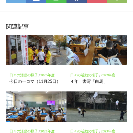
て
で
で
で
で
に
な
購
シ
シ
シ
保
ブ
読
ェ
ェ
ェ
存
ッ
ア
ア
ア
関連記事
ク
マ
ー
ク
に
保
存
日々の活動の様子
/
2025年度
日々の活動の様子
/
2022年度
今日の一コマ（11月25日）
４年 書写「白馬」
日々の活動の様子
/
2021年度
日々の活動の様子
/
2023年度