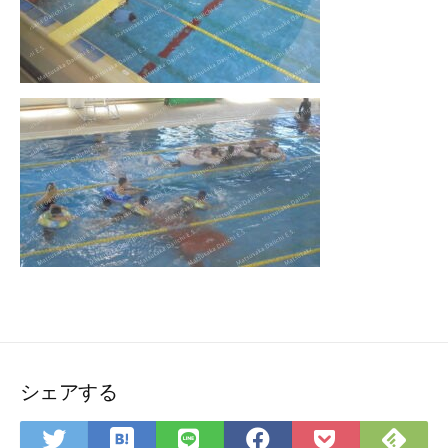
シェアする
は
Fee
Twitter
LINE
Facebook
Pocket