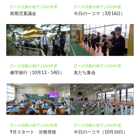
存
日々の活動の様子
/
2023年度
日々の活動の様子
/
2025年度
前期児童議会
今日の一コマ（3月16日）
日々の活動の様子
/
2023年度
日々の活動の様子
/
2024年度
修学旅行（10月13・14日）
友だち集会
日々の活動の様子
/
2021年度
日々の活動の様子
/
2025年度
9月スタート 分散登校
今日の一コマ（10月16日）