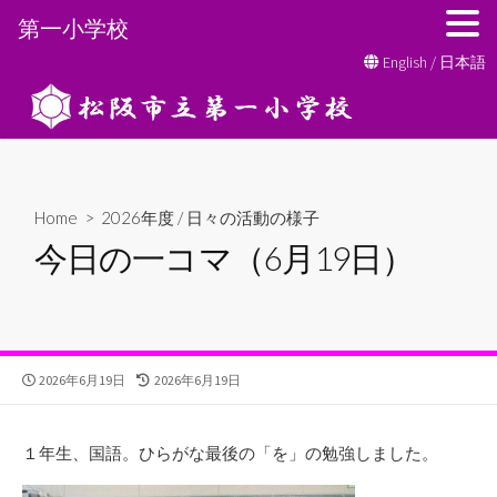
第一小学校
コ
English
/
日本語
ン
テ
ン
ツ
へ
Home
>
2026年度
/
日々の活動の様子
ス
今日の一コマ（6月19日）
キ
ッ
プ
公
最
2026年6月19日
2026年6月19日
開
終
日
更
新
１年生、国語。ひらがな最後の「を」の勉強しました。
日