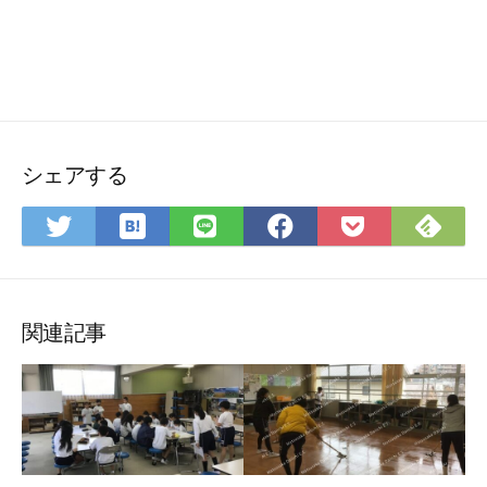
シェアする
は
Fee
Twitter
LINE
Facebook
Pocket
て
で
で
で
で
に
な
購
シ
シ
シ
保
ブ
読
ェ
ェ
ェ
存
ッ
ア
ア
ア
関連記事
ク
マ
ー
ク
に
保