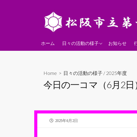
コ
ン
テ
ン
ツ
2026年度
へ
ホーム
日々の活動の様子
お知らせ
ス
2025年度
キ
2024年度
ッ
Home
>
日々の活動の様子
/
2025年度
プ
今日の一コマ（6月2日
公
2025年6月2日
開
日