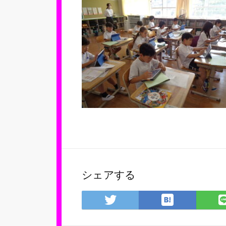
シェアする
は
Twitter
て
で
な
シ