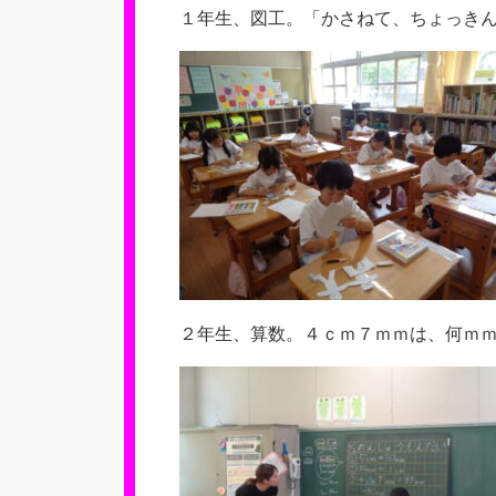
１年生、図工。「かさねて、ちょっき
２年生、算数。４ｃｍ７ｍｍは、何ｍ