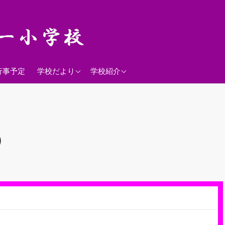
2026年度
学校経営方針
行事予定
学校だより
学校紹介
沿革
校歌
落羽松
）
児童数
日課表