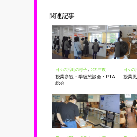
ブ
ェ
ッ
ア
関連記事
ク
マ
ー
ク
に
保
存
日々の活動の様子
/
2021年度
日々の
授業参観・学級懇談会・PTA
授業
総会