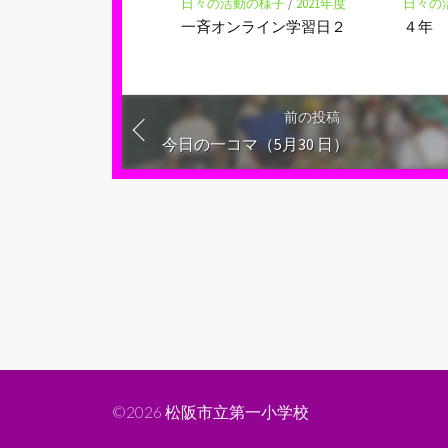
日々の活動の様子
/
2021年度
日々の
一斉オンライン学習日２
４年
前の投稿
今日の一コマ（5月30 日）
©2026
松阪市立第一小学校