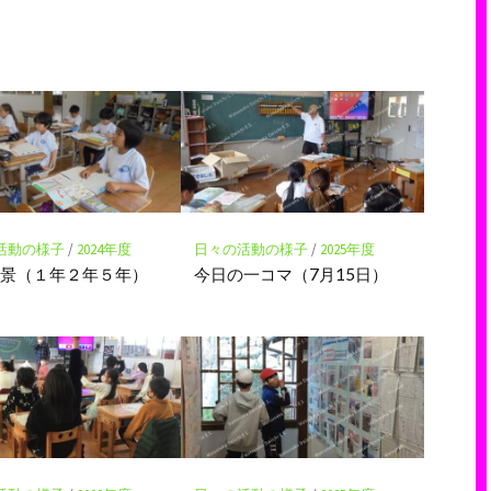
読
ェ
ェ
存
ア
ア
活動の様子
/
2024年度
日々の活動の様子
/
2025年度
風景（１年２年５年）
今日の一コマ（7月15日）