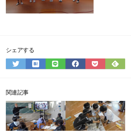
シェアする
は
Fee
Twitter
LINE
Facebook
Pocket
て
で
で
で
で
に
な
購
シ
シ
シ
保
ブ
読
ェ
ェ
ェ
存
ッ
ア
ア
ア
関連記事
ク
マ
ー
ク
に