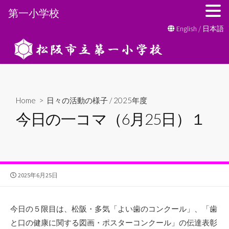
第一小学校
コ
English
/
日本語
ン
テ
ン
ツ
へ
Home
>
日々の活動の様子
/
2025年度
ス
今日の一コマ（6月25日）１
キ
ッ
プ
公
2025年6月25日
開
日
今日の５限目は、松阪・多気「よい歯のコンクール」、「歯
と口の健康に関する図画・ポスターコンクール」の伝達表彰