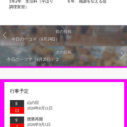
1年2年 生活科（芋ほり
６年 感謝を伝える会
調理実習）
前の投稿
今日の一コマ（6月24日）
次の投稿
今日の一コマ（6月25日）２
行事予定
山の日
8
2026年8月11日
11
授業再開
9
2026年9月1日
1