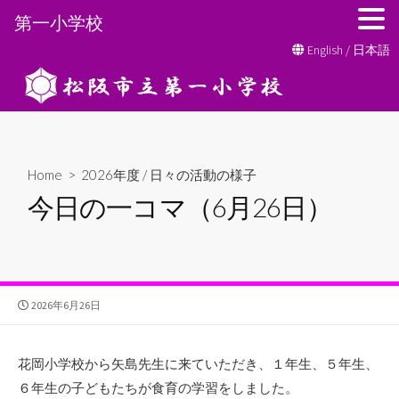
第一小学校
コ
English
/
日本語
ン
テ
ン
ツ
へ
Home
>
2026年度
/
日々の活動の様子
ス
今日の一コマ（6月26日）
キ
ッ
プ
公
2026年6月26日
開
日
花岡小学校から矢島先生に来ていただき、１年生、５年生、
６年生の子どもたちが食育の学習をしました。