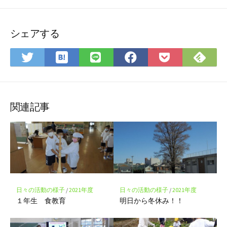
シェアする
は
Fee
Twitter
LINE
Facebook
Pocket
て
で
で
で
で
に
な
購
シ
シ
シ
保
ブ
読
ェ
ェ
ェ
存
ッ
ア
ア
ア
関連記事
ク
マ
ー
ク
に
保
存
日々の活動の様子
/
2021年度
日々の活動の様子
/
2021年度
１年生 食教育
明日から冬休み！！