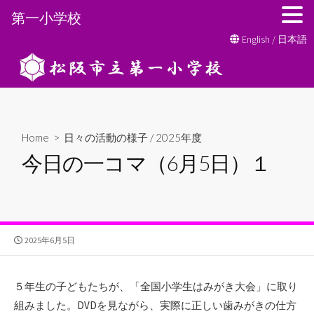
第一小学校
コ
English
/
日本語
ン
テ
ン
ツ
へ
Home
>
日々の活動の様子
/
2025年度
ス
今日の一コマ（6月5日）１
キ
ッ
プ
公
2025年6月5日
開
日
５年生の子どもたちが、「全国小学生はみがき大会」に取り
組みました。DVDを見ながら、実際に正しい歯みがきの仕方