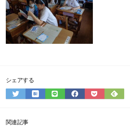
シェアする
は
Fee
Twitter
LINE
Facebook
Pocket
て
で
で
で
で
に
な
購
シ
シ
シ
保
ブ
読
ェ
ェ
ェ
存
ッ
ア
ア
ア
関連記事
ク