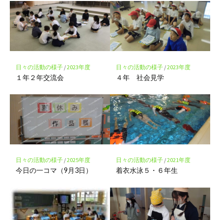
マ
ー
ク
に
保
存
日々の活動の様子
/
2023年度
日々の活動の様子
/
2023年度
１年２年交流会
４年 社会見学
日々の活動の様子
/
2025年度
日々の活動の様子
/
2021年度
今日の一コマ（9月3日）
着衣水泳５・６年生