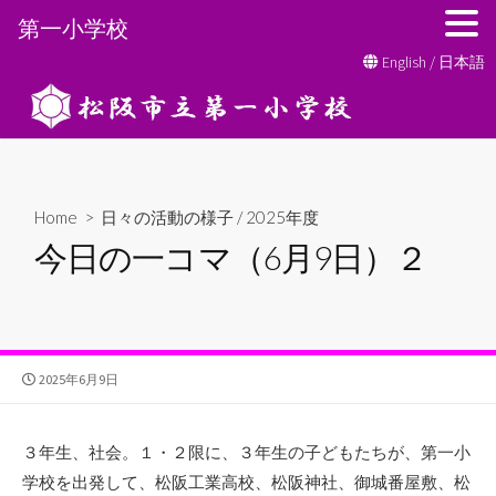
第一小学校
コ
English
/
日本語
ン
テ
ン
ツ
へ
Home
>
日々の活動の様子
/
2025年度
ス
今日の一コマ（6月9日）２
キ
ッ
プ
公
2025年6月9日
開
日
３年生、社会。１・２限に、３年生の子どもたちが、第一小
学校を出発して、松阪工業高校、松阪神社、御城番屋敷、松