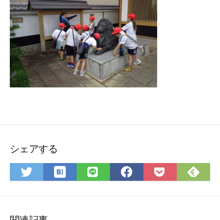
シェアする
は
Fee
Twitter
LINE
Facebook
Pocket
て
で
で
で
で
に
な
購
シ
シ
シ
保
ブ
読
ェ
ェ
ェ
存
ッ
ア
ア
ア
関連記事