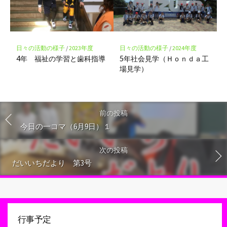
日々の活動の様子
/
2023年度
日々の活動の様子
/
2024年度
4年 福祉の学習と歯科指導
5年社会見学（Ｈｏｎｄａ工
場見学）
前の投稿
今日の一コマ（6月9日）１
次の投稿
だいいちだより 第3号
行事予定