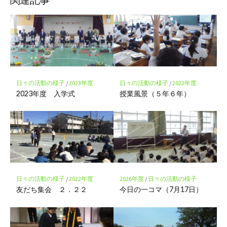
ク
マ
ー
ク
に
保
存
日々の活動の様子
/
2023年度
日々の活動の様子
/
2022年度
2023年度 入学式
授業風景（５年６年）
日々の活動の様子
/
2022年度
2026年度
/
日々の活動の様子
友だち集会 ２．２２
今日の一コマ（7月17日）