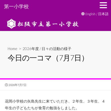
第一小学校
コ
English
/
日本語
ン
テ
ン
ツ
へ
Home
>
2026年度
/
日々の活動の様子
ス
今日の一コマ（7月7日）
キ
ッ
プ
公
2026年7月7日
開
日
花岡小学校の矢島先生に来ていただき、２年生、３年生、４
年生の子どもたちが食育の勉強をしました。