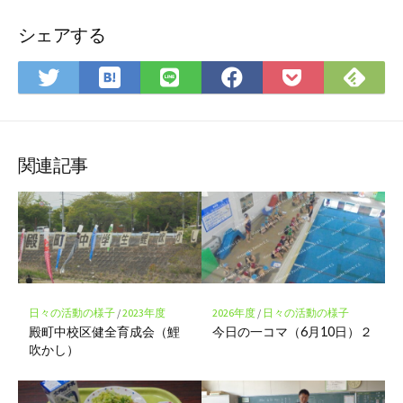
シェアする
は
Fee
Twitter
LINE
Facebook
Pocket
て
で
で
で
で
に
な
購
シ
シ
シ
保
ブ
読
ェ
ェ
ェ
存
ッ
ア
ア
ア
関連記事
ク
マ
ー
ク
に
保
存
日々の活動の様子
/
2023年度
2026年度
/
日々の活動の様子
殿町中校区健全育成会（鯉
今日の一コマ（6月10日）２
吹かし）