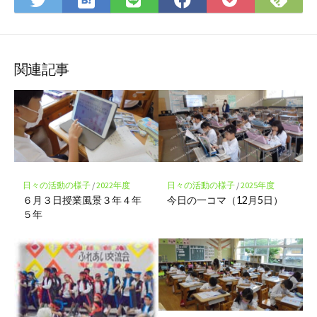
て
で
で
で
で
に
な
購
シ
シ
シ
保
ブ
読
ェ
ェ
ェ
存
ッ
ア
ア
ア
関連記事
ク
マ
ー
ク
に
保
存
日々の活動の様子
/
2022年度
日々の活動の様子
/
2025年度
６月３日授業風景３年４年
今日の一コマ（12月5日）
５年