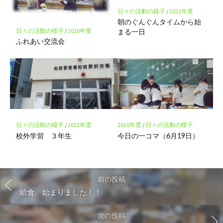
日々の活動の様子
/
2021年度
朝のぐんぐんタイムから始
日々の活動の様子
/
2020年度
まる一日
ふれあい交流会
日々の活動の様子
/
2022年度
2026年度
/
日々の活動の様子
校外学習 ３年生
今日の一コマ（6月19日）
前の投稿
給食 始まりました！！
次の投稿