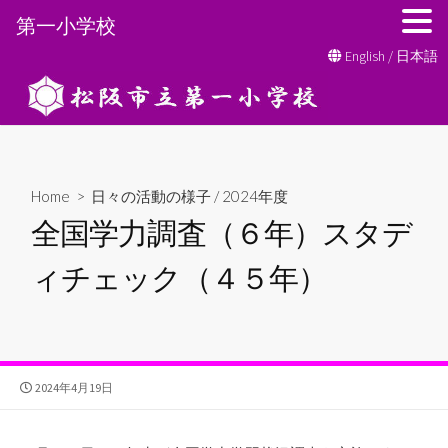
第一小学校
コ
English
/
日本語
ン
テ
ン
ツ
へ
Home
>
日々の活動の様子
/
2024年度
ス
全国学力調査（６年）スタデ
キ
ッ
ィチェック（４５年）
プ
公
2024年4月19日
開
日