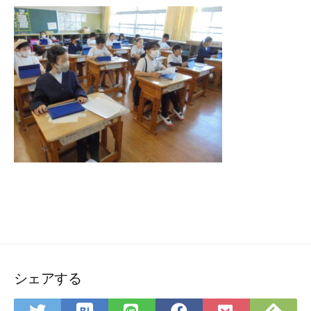
シェアする
は
Fee
Twitter
LINE
Facebook
Pocket