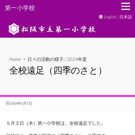
第一小学校
コ
English
/
日本語
ン
テ
ン
ツ
へ
Home
>
日々の活動の様子
/
2024年度
ス
全校遠足（四季のさと）
キ
ッ
プ
公
2024年5月7日
開
日
５月２日（木）第一小学校は、全校遠足でした。