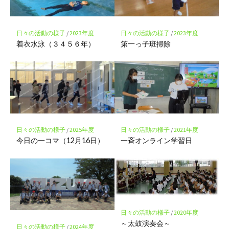
に
保
存
日々の活動の様子
/
2023年度
日々の活動の様子
/
2023年度
着衣水泳（３４５６年）
第一っ子班掃除
日々の活動の様子
/
2025年度
日々の活動の様子
/
2021年度
今日の一コマ（12月16日）
一斉オンライン学習日
日々の活動の様子
/
2020年度
～太鼓演奏会～
日々の活動の様子
/
2024年度