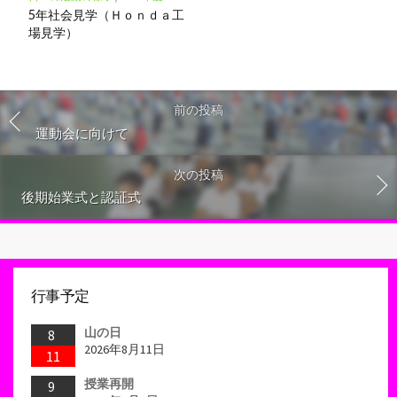
5年社会見学（Ｈｏｎｄａ工
場見学）
前の投稿
運動会に向けて
次の投稿
後期始業式と認証式
行事予定
山の日
8
2026年8月11日
11
授業再開
9