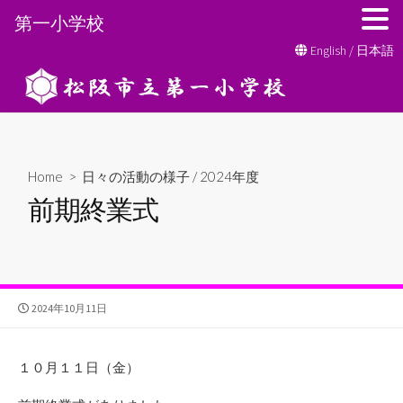
第一小学校
コ
English
/
日本語
ン
テ
ン
ツ
へ
Home
>
日々の活動の様子
/
2024年度
ス
前期終業式
キ
ッ
プ
公
2024年10月11日
開
日
１０月１１日（金）