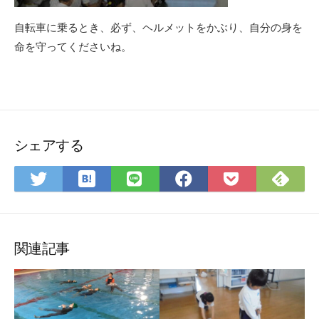
自転車に乗るとき、必ず、ヘルメットをかぶり、自分の身を
命を守ってくださいね。
シェアする
は
Fee
Twitter
LINE
Facebook
Pocket
て
で
で
で
で
に
な
購
シ
シ
シ
保
ブ
読
ェ
ェ
ェ
存
ッ
ア
ア
ア
関連記事
ク
マ
ー
ク