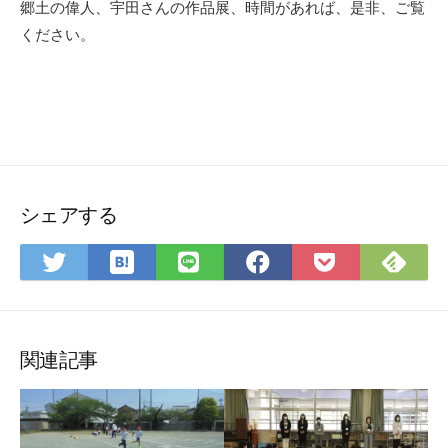
郷土の偉人、宇田さんの作品展、時間があれば、是非、ご覧
ください。
シェアする
は
Fee
Twitter
LINE
Facebook
Pocket
て
で
で
で
で
に
な
購
シ
シ
シ
保
ブ
読
ェ
ェ
ェ
存
ッ
ア
ア
ア
関連記事
ク
マ
ー