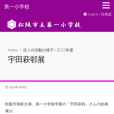
第一小学校
コ
English
/
日本語
ン
テ
ン
ツ
へ
Home
>
日々の活動の様子
/
2022年度
ス
宇田萩邨展
キ
ッ
プ
公
2022年4月8日
開
日
松阪市魚町出身、第一小学校卒業の「宇田萩邨」さんの絵画
展が、