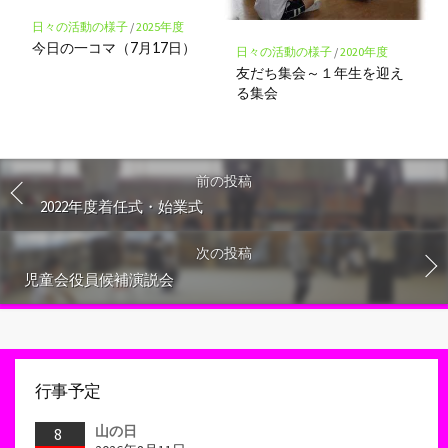
日々の活動の様子
/
2025年度
今日の一コマ（7月17日）
日々の活動の様子
/
2020年度
友だち集会～１年生を迎え
る集会
前の投稿
2022年度着任式・始業式
次の投稿
児童会役員候補演説会
行事予定
山の日
8