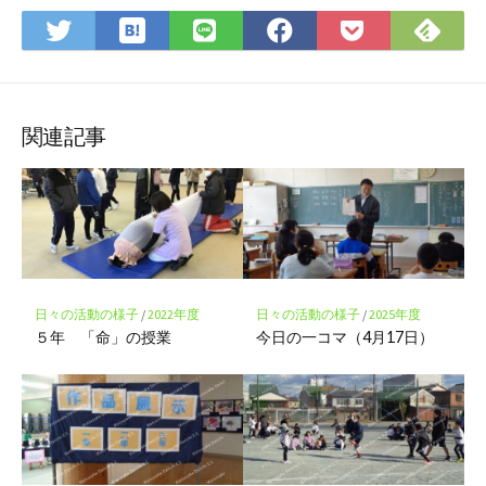
は
Fee
Twitter
LINE
Facebook
Pocket
て
で
で
で
で
に
な
購
シ
シ
シ
保
ブ
読
ェ
ェ
ェ
存
ッ
ア
ア
ア
関連記事
ク
マ
ー
ク
に
保
存
日々の活動の様子
/
2022年度
日々の活動の様子
/
2025年度
５年 「命」の授業
今日の一コマ（4月17日）