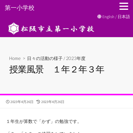
第一小学校
コ
English
/
日本語
ン
テ
ン
ツ
へ
Home
>
日々の活動の様子
/
2023年度
ス
授業風景 １年２年３年
キ
ッ
プ
公
最
2023年4月26日
2023年4月26日
開
終
日
更
新
１年生が算数で「かず」の勉強です。
日