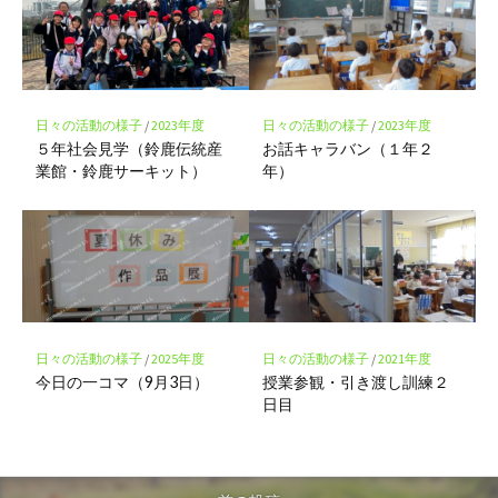
日々の活動の様子
/
2023年度
日々の活動の様子
/
2023年度
５年社会見学（鈴鹿伝統産
お話キャラバン（１年２
業館・鈴鹿サーキット）
年）
日々の活動の様子
/
2025年度
日々の活動の様子
/
2021年度
今日の一コマ（9月3日）
授業参観・引き渡し訓練２
日目