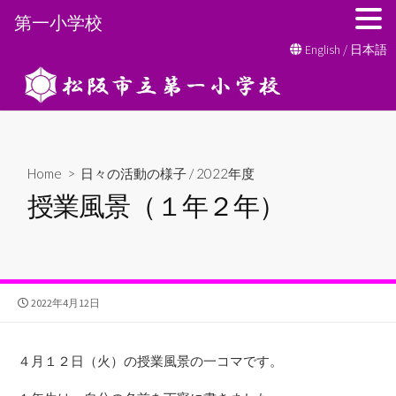
第一小学校
コ
English
/
日本語
ン
テ
ン
ツ
へ
Home
>
日々の活動の様子
/
2022年度
ス
授業風景（１年２年）
キ
ッ
プ
公
2022年4月12日
開
日
４月１２日（火）の授業風景の一コマです。