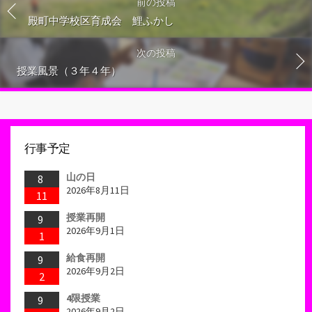
前の投稿
殿町中学校区育成会 鯉ふかし
次の投稿
授業風景（３年４年）
行事予定
山の日
8
2026年8月11日
11
授業再開
9
2026年9月1日
1
給食再開
9
2026年9月2日
2
4限授業
9
2026年9月2日