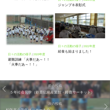
ジャンプ８表彰式
日々の活動の様子
/
2022年度
給食も始まりました！
日々の活動の様子
/
2020年度
避難訓練 「火事だあ～！！
「火事だあ～！！」
前の投稿
５年社会見学（鈴鹿伝統産業館・鈴鹿サーキット）
次の投稿
松阪市小学生サッカー大会