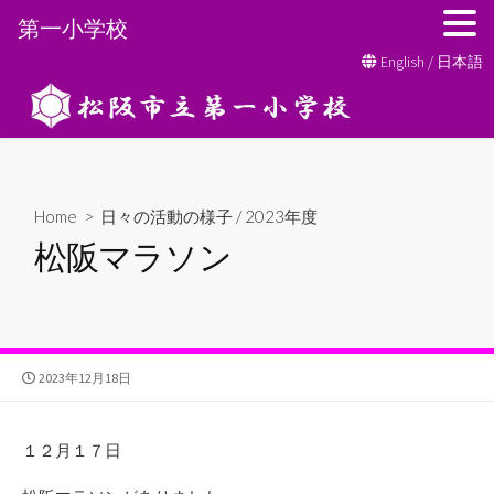
第一小学校
コ
English
/
日本語
ン
テ
ン
ツ
へ
Home
>
日々の活動の様子
/
2023年度
ス
松阪マラソン
キ
ッ
プ
公
2023年12月18日
開
日
１２月１７日