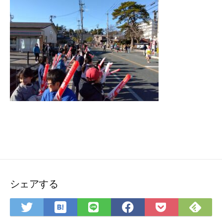
シェアする
は
Fee
Twitter
LINE
Facebook
Pocket
て
で
で
で
で
に