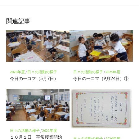
な
購
シ
シ
シ
保
ブ
読
ェ
ェ
ェ
存
ッ
ア
ア
ア
関連記事
ク
マ
ー
ク
に
保
存
2026年度
/
日々の活動の様子
日々の活動の様子
/
2025年度
今日の一コマ（5月7日）
今日の一コマ（9月24日）①
日々の活動の様子
/
2021年度
１０月１日 平常授業開始
日々の活動の様子
/
2020年度