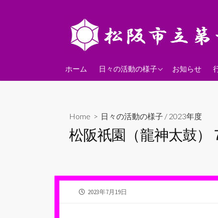
コ
ン
テ
ン
ツ
2026年度
へ
ホーム
日々の活動の様子
お知らせ
ス
2025年度
キ
2024年度
ッ
Home
>
日々の活動の様子
/
2023年度
プ
松阪祇園（龍神太鼓）
公
2023年7月19日
開
日