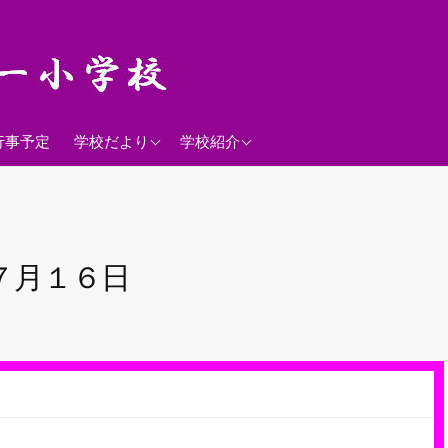
2026年度
学校経営方針
行事予定
学校だより
学校紹介
沿革
校歌
落羽松
７月１６日
児童数
日課表