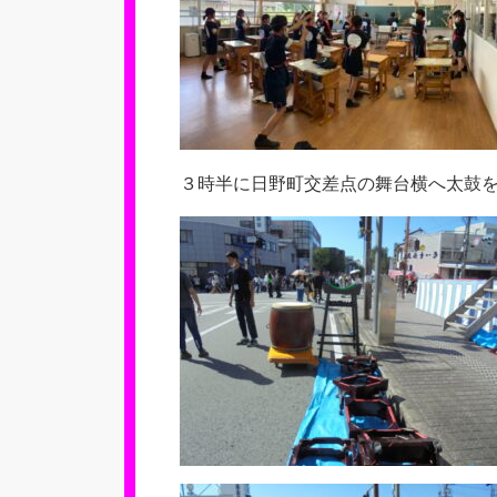
３時半に日野町交差点の舞台横へ太鼓