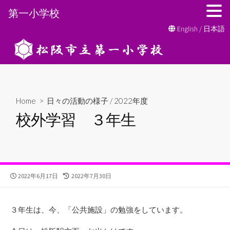
第一小学校
コ
English
/
日本語
ン
テ
ン
ツ
へ
Home
>
日々の活動の様子
/
2022年度
ス
校外学習 ３年生
キ
ッ
プ
公
最
2022年6月17日
2022年7月30日
開
終
日
更
新
３年生は、今、「公共施設」の勉強をしています。
日