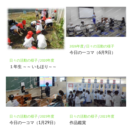
2026年度
/
日々の活動の様子
今日の一コマ（6月9日）
日々の活動の様子
/
2020年度
１年生 ～～ いもほり～～
日々の活動の様子
/
2025年度
日々の活動の様子
/
2021年度
今日の一コマ（1月29日）
作品鑑賞