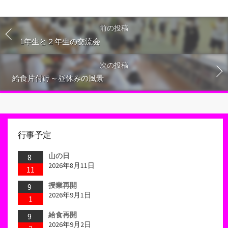
前の投稿
1年生と２年生の交流会
次の投稿
給食片付け～昼休みの風景
行事予定
山の日
8
2026年8月11日
11
授業再開
9
2026年9月1日
1
給食再開
9
2026年9月2日