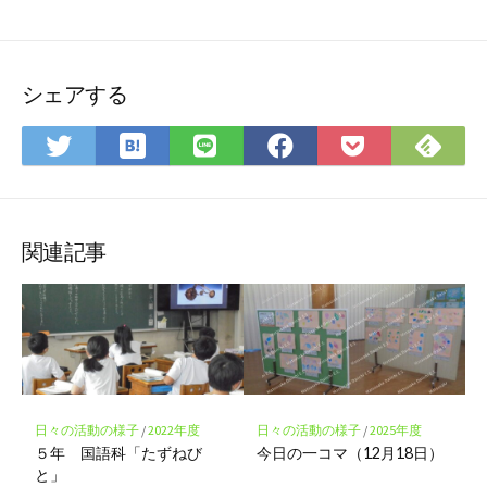
シェアする
は
Fee
Twitter
LINE
Facebook
Pocket
て
で
で
で
で
に
な
購
シ
シ
シ
保
ブ
読
ェ
ェ
ェ
存
ッ
ア
ア
ア
関連記事
ク
マ
ー
ク
に
保
存
日々の活動の様子
/
2022年度
日々の活動の様子
/
2025年度
５年 国語科「たずねび
今日の一コマ（12月18日）
と」