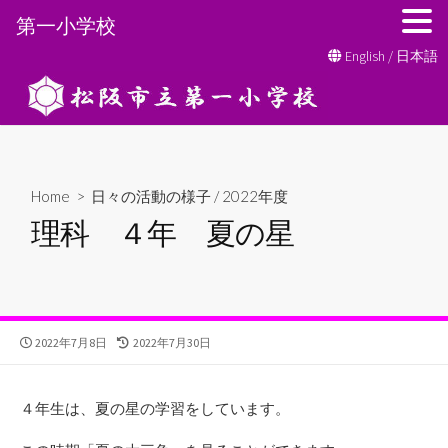
第一小学校
コ
English
/
日本語
ン
テ
ン
ツ
へ
Home
>
日々の活動の様子
/
2022年度
ス
理科 ４年 夏の星
キ
ッ
プ
公
最
2022年7月8日
2022年7月30日
開
終
日
更
新
４年生は、夏の星の学習をしています。
日