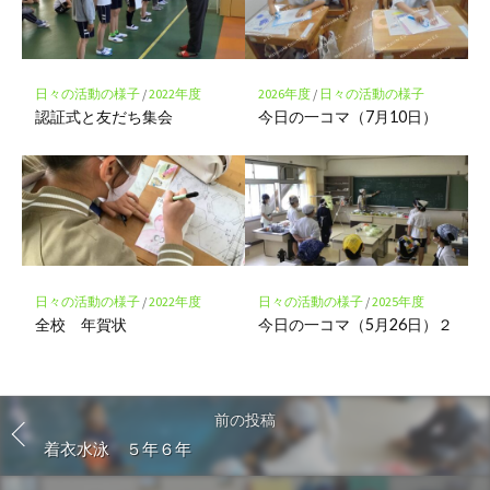
日々の活動の様子
/
2022年度
2026年度
/
日々の活動の様子
認証式と友だち集会
今日の一コマ（7月10日）
日々の活動の様子
/
2022年度
日々の活動の様子
/
2025年度
全校 年賀状
今日の一コマ（5月26日）２
前の投稿
着衣水泳 ５年６年