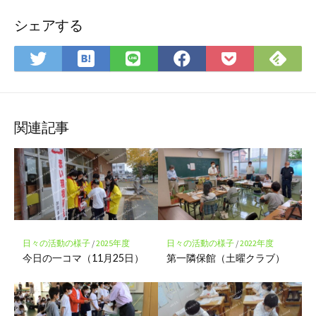
シェアする
は
Fee
Twitter
LINE
Facebook
Pocket
て
で
で
で
で
に
な
購
シ
シ
シ
保
ブ
読
ェ
ェ
ェ
存
ッ
ア
ア
ア
関連記事
ク
マ
ー
ク
に
保
存
日々の活動の様子
/
2025年度
日々の活動の様子
/
2022年度
今日の一コマ（11月25日）
第一隣保館（土曜クラブ）